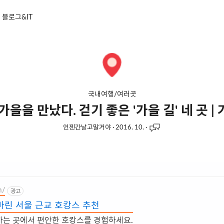
블로그&IT
국내여행/여러곳
가을을 만났다. 걷기 좋은 '가을 길' 네 곳 |
언젠간날고말거야
·
2016. 10.
·
m/
광고
린 서울 근교 호캉스 추천
하는 곳에서 편안한 호캉스를 경험하세요.