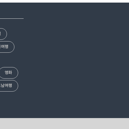
만 움직이니...
높이 인정받아 국가 사적으로 지정된 곳입니다사찰
적한 여유를 즐
자체로는 교토의 은각사나 금각사보다 규모가 크고
체가 크지 않은
더 아름다우니노잼도시라고 먹고 쇼핑만 하지마시고
를 즐겨보세요.
꼭 구경오세요.게다가 입장료까지 없답니다!! 노잼도
다자이후 텐만구
시에서 가장 흥미로운 곳 '후쿠오카 쇼후쿠지(성복
텔
사)' 쇼후쿠지는 하카타역에서 900미터, 캐널..
외여행
영화
트남여행