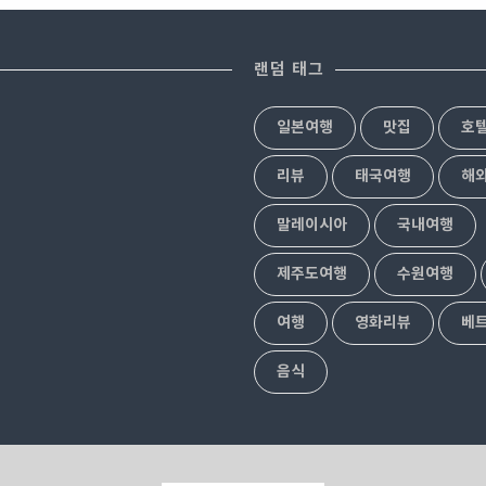
를 선택하나 봅니다.짧은 여행기간동
류장=> 다자이후 => 버스정류장' 코스
통문화를 즐기고 올 수 있는 곳 '라쿠스
잘 모르지만그 길을 살짝 벗어나도 한
 소개하겠습니다.하카타 시내 중심에 있
길 수 있는 곳이 있습니다.다자이후 자
랜덤 태그
아갈 필요없고 작아서 둘러보는 시간도
곳이니 근처 동네도 한바퀴 돌며 여유
만 속이 알찬 곳이라 그 안에 작은 폭
고요한 휴식같은 후쿠오카 여행지 '
일본여행
맛집
호
원을 편히 볼 수 있는 작은 다다미 마루..
& 동네 한바퀴' '다자이후 텐만..
리뷰
태국여행
해
말레이시아
국내여행
제주도여행
수원여행
여행
영화리뷰
베
음식