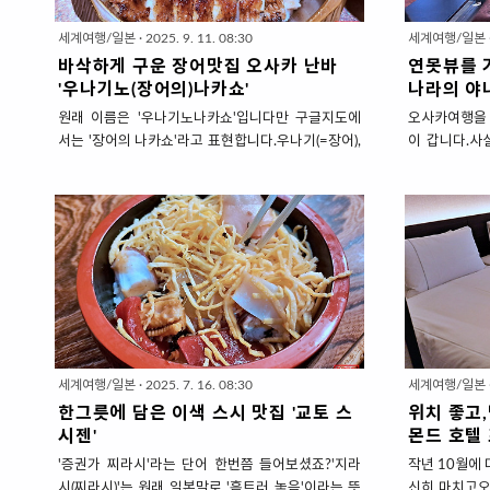
세계여행/일본
·
2025. 9. 11. 08:30
세계여행/일본
바삭하게 구운 장어맛집 오사카 난바
연못뷰를 
'우나기노(장어의)나카쇼'
나라의 야
원래 이름은 '우나기노나카쇼'입니다만 구글지도에
오사카여행을 
서는 '장어의 나카쇼'라고 표현합니다.우나기(=장어),
이 갑니다.사
노(~의)라는 뜻이라 반만 한국어로 해석한 같은 말입
거리가 많은 
니다.일본 여행을 가면 꼭 먹고 오는 것이 '장어덮
조건물 '도다이
밥'인데요.제가 사는 시골에서 장어덮밥을 먹기 어렵
인사동+한옥마
기도 하고 질리지 않고 끝까지 먹을 수 있는 일본음식
이 모든 관광
이기 때문입니다.'질린다....'라고 해서 제가 입이 짧은
럼 이동의 부담
사람은 아니고밑반찬이라고는 단무지 하나도 안주는
어요.대신 대
일본 식당에서 오로지 요리 한그릇만 먹다보면 나중
필요합니다.그.
엔 좀 질리더라고요.그런데 '장어 덮밥' 메뉴 중에 국
는 카페한 곳
물(다시)에 말아먹는 '히츠마부시'가 있습니다.밑반찬
테츠나라역'에
도 좀 나오고 장어 덮밥을 먹다가 국물에 말아먹기도
연못이 내려다
세계여행/일본
·
2025. 7. 16. 08:30
세계여행/일본
하니 질리지가 않아요.물론.... 장어덮밥 한그릇만 딸
찻집하나.'야
한그릇에 담은 이색 스시 맛집 '교토 스
위치 좋고,
랑~ 줘도 그릇까지 핥아먹고 올 수 있습..
다미방 찾집 '
시젠'
몬드 호텔 
'증권가 찌라시'라는 단어 한번쯤 들어보셨죠?'지라
작년 10월에 
시(찌라시)'는 원래 일본말로 '흩트러 놓음'이라는 뜻
신히 마치고오