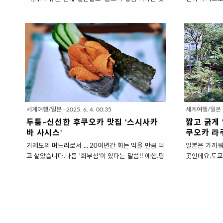
으로 광고로 뿌리는 종이전단지를 뜻합니다.그런데
카'여행기 시
이게 음식과 무슨 관련이 있을까요?우리가 너무 잘
서 교토2박,
알고 있는 그 스시 .. 말고 '지라시스시'라는 것이 있습
까탈~인이 2
니다.밥을 깔고 그 위에 회를 '뿌리듯~ 흩트러 놓은'
다.일본 호텔
음식을 뜻하는데요.교토에 이 지라시 스시로 미슐랭
크기가 좁디~
에서 인정받은 맛집이 있습니다.빕구르망으로 수상
론 돈을 많이
한 곳이라 가격도 저렴해서 더더욱 좋았던 맛집입니
그런데 교토는
다.스시라서 익숙하면서도 숟가락으로 떠먹는 색다
가성비가 촉촉
른 맛이 함께 있는 곳.아주 맛있으니 꼭 한번 경험해
은 가격인데 
보세요. 한그릇에 담은 이색 스시 맛집 '교토 스시젠'
님 말씀드로은
세계여행/일본
·
2025. 6. 4. 00:35
세계여행/일본
교토에 도착하자마자 첫끼로 선택한 곳은 지라시스
경쟁이 너무 
두툼~신선한 후쿠오카 맛집 '스시사카
짧고 굵게 
시로 유명한 '스시젠'이었습니..
크고 쾌적하며.
바 사시스'
쿠오카 라
거제도의 며느리로서 ... 20여년간 회는 먹을 만큼 먹
일본은 가까워
고 살았습니다.나름 '회부심'이 있다는 말씀!! 에헴.평
곳인데요.도쿄
소 회에 대한 갈증이 없는 터라 일본에서 '스시'를 꼭
데 비해 후쿠오
먹고 올 계획은 아니었습니다.그런데 후쿠오카에서
행기 앉아서 
6일차쯤 되니 음식종류별로 먹을 만큼 먹어서 '스
우면 도착이죠
시'를 먹어보기로 했습니다.회부심이 있었던 만큼 구
안걸리니.. 
글후기보고 고르고 골라서 '스시사카바 사스시'로 갔
않습니다.게다
고요.가게 이름 길다 길어~사카바가 술집이라는 뜻
짧아도 아쉬울