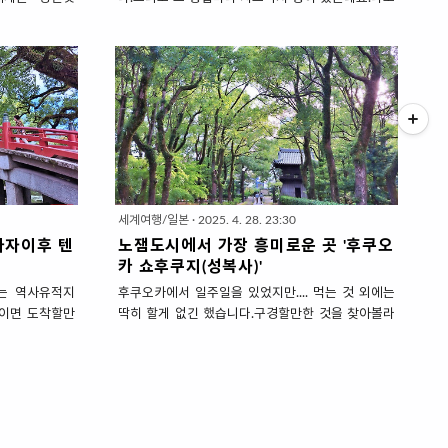
다.아이부터 어
멧카는 매장에서 숯불을 피워 구운 소세지가 들어간
서도 살 수 있
소세지빵~빵스톡은 발효기술이 한국 서점까지 알려
부터 국,찌개,
진 하드~~한 빵풀풀하카타는 자그마치 '명란바게트
상에 아주 다양한
의 원조'불랑주 후쿠오카는 버터를 때려 넣은 바삭한
 음식도 맛있게
크로와상~이름만 들어도 군침이 도는데 직접 가서보
 질 좋은 명란
시면 화려한 비쥬얼에 눈 돌아갑니다.이 쟁쟁한 경쟁
이시이'인데요.
속에서 평범한 비쥬얼로 줄을 서게 하는 빵집이 있었
보시라고 전하오
으니~~~ '빵토 에스프레소토 Bread, Espresso & '입
 '멘야 이시이'
니다.일본 전국에 10여개쯤 있는 빵집입니다만 공장
사이에 건물 1
맛이 아니라 개인 빵집처럼 맛있어요.이집의 대표빵
세계여행/일본
·
2025. 4. 28. 23:30
안서보겠다고 일
은 '식빵'으로 벽돌같이 아무런 미적 매력은 없습니다
다자이후 텐
노잼도시에서 가장 흥미로운 곳 '후쿠오
만. 상.당.히 맛있습니다.가게 이름 '빵토 에스프..
카 쇼후쿠지(성복사)'
되는 역사유적지
후쿠오카에서 일주일을 있었지만.... 먹는 것 외에는
분이면 도착할만
딱히 할게 없긴 했습니다.구경할만한 것을 찾아볼라
코스입니다.이곳
해도 딱히 없는~ 노잼도시가 맞습니다.그런데 말입
신 신사로 합격
니다. 전혀 노잼은 아니라는 것.어마무시한 흥미가 있
학부모들이 방문
는 곳 '쇼후쿠지(성복사)'가 있습니다.이곳은 일본에
이기도 합니다.
서 1191년에 창건된 가장 오래된 선종 사찰이며~ 일
란 조금은 힘들
본의 차문화 발상지이기도 합니다.이런 역사적인 의
객들은 '버스정
미 뿐만 아니라 경내가 매우 아름다워 그 예술성까지