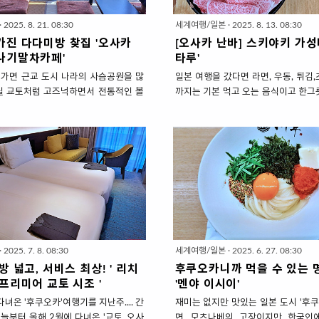
·
2025. 8. 21. 08:30
세계여행/일본
·
2025. 8. 13. 08:30
가진 다다미방 찾집 '오사카
[오사카 난바] 스키야키 가성
나기말차카페'
타루'
가면 근교 도시 나라의 사슴공원을 많
일본 여행을 갔다면 라면, 우동, 튀김
실 교토처럼 고즈넉하면서 전통적인 볼
까지는 기본 먹고 오는 음식이고 한그
곳이 '나라'입니다.세계에서 가장 큰 목
대로 차려서 먹고 싶을 땐 '스키야키'
지', 카리스마 넘치는 '고후쿠지 목탑',
야키 ' 얇은 소고기와 두부, 각종 야채
을과 같은 사루사와 연못 주변 마을...
는 요리로간장과 설탕으로 진하게 맛을
지가 서로 다닥다닥 붙어 있어서 교토처
에 찍어 먹는 요리입니다.양념이 간장
없이.. 당일치기로 매력을 다 볼 수 있
라서 갈비맛과 비슷하여 한국인 입맛
략 3Km를 걷고 또 걸어야하는 대가가
블링이 어마무시한 일본 소고기가 
. 대가 끝에 갬성 가득 담은 휴식을 주
수 없는,,,, 맛있는 요리입니다.단점은 
을 추천합니다.나라여행의 시작점인 '긴
오사카 난바에 가면 '스키야키'집이 참
서 도보 5분이면 닿는 사루사와연못.
면 삼만원대부터 시작해서 십만원이 
보이닌 언덕에 뜬금없이 있는 소박한
있고,비싼데 무제한이라 가성비가 좋
·
2025. 7. 8. 08:30
세계여행/일본
·
2025. 6. 27. 08:30
나기 말차카페'입니다. 연못뷰를 가진 다
니다.근데 무제한이라고 해서 허리띠 
방 넓고, 서비스 최상! ' 리치
후쿠오카니까 먹을 수 있는 
오사카 나라의 야나기말차..
을라치면 늦게 갖다준다더라~ 2번째부터
프리미어 교토 시조 '
'멘야 이시이'
다녀온 '후쿠오카'여행기를 지난주.... 간
재미는 없지만 맛있는 일본 도시 '후
늘부터 올해 2월에 다녀온 '교토_오사
면, 모츠나베의 고장이지만 한국인