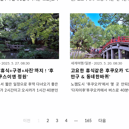
작합니다.친언니 3명과 조카 1명 4명이
갈'이 가장 인상적이지 않을까 싶습니
 오사카 3박 여행 다녀왔는데요.일행 중
른까지 잘 아는 음식이자 동네 편의점에
명이 있어서 호텔을 신중하게 골랐습니
는 익숙한 음식이기 때문이죠.밑반찬
은 없던 폐소공포증이 생길정도로... 방
빵, 덮밥, 우동, 파스타.. 한국인 밥
좁디~좁디~좁기로 악명이 높습니다.물
모습으로 올라서 우동이랑 콜라보한
 지불하면 넓은 방을 고를 수 있습니다.
잘 드실 것 같아 소개합니다.후쿠오카의
 호텔 가성비가 너무 좋아요. 주룩주룩
젓을 올린 '비빔우동'이 유명한 '멘야
하게 내립니다.오사카나 도쿄대비 같
모습도 맛도 고급져서 꼭 한번 드셔
교토의 호텔방이 훨씬 큽니다.택시 기사
~~~~ 후쿠오카니까 먹을 수 있는 우동
 교토는 호텔이 포화상태라고 하더니..
하카타역에서 도보 5분. 호텔들 빌딩 
·
2025. 5. 27. 08:30
세계여행/일본
·
2025. 5. 20. 08:30
세서 그런지 몰라도교토의 호텔은 방이
층에 '멘야이시이'가 있습니다.줄 좀 
'휴식+구경+사진'까지 ! '후
고요한 휴식같은 후쿠오카 '
. 플러스 알파의 서비스를 갖추..
찍 갔더니... '일찍부터 줄..
쿠스이엔 정원'
만구 & 동네한바퀴'
서 짧은 일정으로 후딱 다녀오기 좋은
노잼도시 '후쿠오카'에서 몇 곳 안
가 2시간이고 오사카가 1시간 40분인
'다자이후'후쿠오카에서 버스로 40
카는 1시간20분이면 도착하니뭐... 비
큼 멀지도 않으니 관광객들의 필수 
설레는 맴 진정 좀 시키고 유심칩 갈아끼
은 학문의 신 스가와라 미치자네를 모
.공항에서 시내까지는 택시로 10분도
을 기원하기 위해 일본의 수험생과 
이동 시간이 매우 짧고 전혀 피로하지도
하기도 해서이래저래 늘~ 붐비는 곳
이전
1
2
3
4
···
165
다음
가 구경할게 딱히 없기 때문에 일정이
그런 곳에서 '고요한 휴식'을 기대하기
 것도 없으니 더더욱 짧은 일정지 여행
것 같지만...가능합니다.대부분의 방문