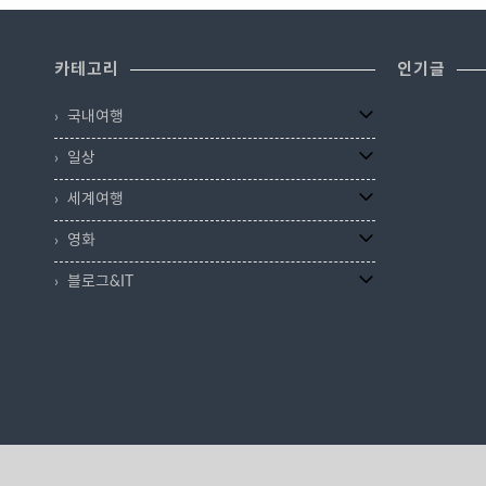
인데..'스시사카바 사스시'라고 하면 술도 파는 스시
지로 후쿠오카
집 '사스시'인듯 합니다.인기 맛집이라서 후쿠오카에
안 일본의 전
3개의 매장이 있는데 저는 하카타역에 있는 '킷테하
이엔 정원'을
카테고리
인기글
카타점'으로 갔습니다.하카타 버스터미널 건물에 있
어서 멀리 찾
으니 다자이후나 유후인을 다녀오는 코스에 넣으면
짧습니다.작지
국내여행
좋은 위치입니다. 두툼~신선한 후쿠오카..
포, 연못, 정
일상
세계여행
영화
블로그&IT