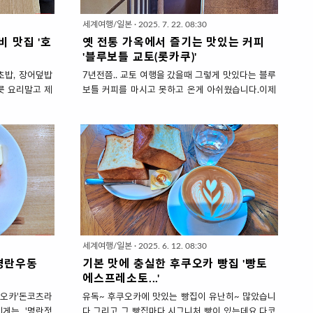
세계여행/일본
·
2025. 7. 22. 08:30
비 맛집 '호
옛 전통 가옥에서 즐기는 맛있는 커피
'블루보틀 교토(롯카쿠)'
,초밥, 장어덮밥
7년전쯤.. 교토 여행을 갔을때 그렇게 맛있다는 블루
릇 요리말고 제
보틀 커피를 마시고 못하고 온게 아쉬웠습니다.이제
 먹어야죠.'스키
는 한국에도 생겨서 인기가 시들해졌지만 그때는 교
를 팬에 구워 먹
토에 간다면 오픈런해야 겨우 맛볼 수 있는 커피집이
 내서 날 달걀
었습니다.올해 다시 교토에 갔을때에는 원래 계획에
과 설탕 베이스
없었는데 호텔 근처에 색다른 매장이 있길래 가봤습
에도 잘 맞고마
니다.시골아줌마라서 서울의 블루보틀을 갈 일도 없
더해지니 맛없을
으니 여기서라도 마셔보자....어차피 1일 1라떼를 해
비싼 가격 뿐!!
고야 마는 아줌마 이기도하니....운치있는 옛 가옥을
 많은데 저렴하
개조해서 교토의 감성이 한스푼 진하게 담긴 매장인
훌쩍 넘는 집도
데요.바쁜 여행 일정 속에서 잠깐이지만 차분하게 쉬
다는 집도 있습
고 와서 이웃님들에게도 추천합니다. 옛 전통 가옥에
세계여행/일본
·
2025. 6. 12. 08:30
좀 풀어놓고 먹
서 즐기는 맛있는 커피 '블루보틀 교토(롯카쿠)' 예전
명란우동
기본 맛에 충실한 후쿠오카 빵집 '빵토
는 고..
에 블루보틀은 난젠지 근처에 한곳에만 ..
에스프레소토...'
쿠오카'돈코츠라
유독~ 후쿠오카에 맛있는 빵집이 유난히~ 많았습니
에게는 '명란젓
다.그리고 그 빵집마다 시그니처 빵이 있는데요.다코