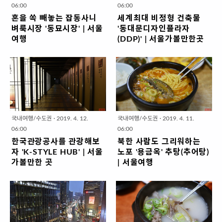
마치 식사인듯 아닌듯 군만두와 샤
적으로는 인천 차이나타운이 사람
울 날씨에 뜨끈하고 얼큰한 국물이
들이라면 반가운 정보가 될만한데
06:00
06:00
오롱빠오를 섭렵하고, 지나는 길에
으로 북적이기 전부터 다녔어요. 그
아주 딱! 어울리는 '지금 먹어야..
요. 양재동이나 일산보다는 가..
혼을 쏙 빼놓는 잡동사니
세계최대 비정형 건축물
가뿐하게 화덕만두를 먹는다. 식사
때는 주차도 어렵지 않고 사람이 이
벼룩시장 '동묘시장' | 서울
'동대문디자인플라자
는 이제부터가 시작이다. 백년짜장,
렇게 많지 않았는데, 요즘은 그냥 전
여행
(DDP)' | 서울가볼만한곳
요즘 뜨는 하얀 짬뽕과 짜장으로 식
철 타고 인천역 내려서 가는 게 정신
서울 종로구에는 구제 옷이나 옛날
등잔 밑이 어둡습니다. 동대문은 자
사를 마친다. 후식은 요즘 인천 차이
건강에 좋더라고요. 만다복 건물은
물건을 파는 상점이 여러 곳 있습니
주 가는 곳인데 동대문디자인플라
나타운에서 뜨고 있는 탕후루로 입
일제 강점기 시절 건축물을 그대로
다. 황학동에는 만물시장, 신설동엔
자(이하, DDP) 건축물은 지나가면
가심하면 끝! 이 정도로는 부족하다
유지보수하며 쓰고 있어요. 이곳이
풍물시장이 있습니다. 그리고 숭인
서 봤지만 한번도 제대로 봐야겠단
면 포츈쿠키로 오늘의 운세를 본 뒤,
중국인 조계지라 근처에 중국 사원
동에는 동묘 벼룩시장이라는 곳이
생각을 안했어요. 이번엔 대중교통
코스를 다시 시작합시다. ㅎㅎㅎ 1.
도 있고 볼 거리도 많아요. 물론 만
있어요. 원래 동묘는 의 관우를 모시
으로 찾은 김에 어떤 곳인가 들어가
공갈빵의 원조 '복래춘' 제목대로 우
다복 주인장도 화교입니다. 화교 출
는 묘우인데, 보물 제142호로 지정
봤습니다. DDP는 세계 최대 규모의
리나라에서 공갈빵을 처음 만들어
신 중에 중국말 못 하는 사람을 전
국내여행/수도권
·
2019. 4. 12.
국내여행/수도권
·
2019. 4. 11.
되어 있습니다. 그런데 동묘보다는
3차원 비정형 건축물입니다. 지금
판 가게는 복래춘입니다. 겉 ..
못봤어요. 그리고 가족끼..
06:00
06:00
길 앞에서 항상 열리는 벼룩시장이
은 고인이 된 이라크계의 영국인인
한국관광공사를 관광해보
북한 사람도 그리워하는
굉장히 유명합니다. TV 예능 프로
여성 건축가 자하 하디드가 설계했
자 'K-STYLE HUB' | 서울
노포 '용금옥' 추탕(추어탕)
그램에도 자주 등장하기도 하고, 또
습니다. 2007년 야구장이었던 동
가볼만한 곳
| 서울여행
구제 옷이 많이 저렴해서 몇만 원이
대문운동장이 철거되고 동대문운동
한국관광공사 서울센터 가보셨나
1953년 휴전회담이 한창이던 시기
면 옷을 한 보따리 사서 올 수도 있
장에 대한 재개발정책의 일원으로
요? 이곳에 있던 본사가 강원도 원
에 북측 대표단이 묻습니다. 용금옥
어요. 어떤 곳인지 내려가 볼까요~
세워지게 되었어요. 2008년에 착
주로 이전하고, 지금은 서울센터 사
의 안주인은 안녕하신가? 서울 중구
(주의, 사람에 낑겨 떠밀려 다닐 지
공하여 6년만인 2014년 3월에 완
무실과 한국을 소개하는 K-STYLE
다동에 있는 용금옥은 1932년 개
도 모름) 청계천은 광화문부터 끝까
공했습니다. 동대문에 있으니 옷 파
HUB(K스타일 허브)가 있습니다. 일
업해 아직까지 성업중인 추탕(추어
지 한번 걸어 보시라 추천하고 싶어
는 곳인지 뭘하는 곳인지 잘 몰랐는