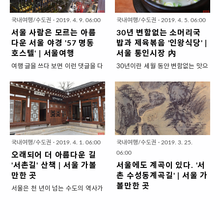
반에 늘 문이 열려있는 공공기관이
탕) 집입니다. 지금도 남북이 모여
요. 주변으로 볼거리가 무지막지하
데, 세계 최초의 신제품과 패션 트랜
라 조카더러 화장실 갔다 나오랬더
회담을 나눌 때, 북측 인사가 종종
게 많아서 2박3일 코스로 계획 잡아
드를 전시하고 각종 공연과 문화전
국내여행/수도권
·
2019. 4. 9. 06:00
국내여행/수도권
·
2019. 4. 5. 06:00
니만, 들어갔다 한 시간을 안 나오는
물어보는 말이라고 하죠. 한국전쟁
돌아보는 것도 좋아요. 토요일 동묘
시도 함께 하는 곳이더라고요. 사람
서울 사람은 모르는 아름
30년 변함없는 소머리국
거예요. 그래서 저도 찾으러 들어갔
이 일어나기 전부터 자주 먹던 음식
시장의 풍경. 주말은 ..
은 나면 서울로 가라는 말을 요즘 실
다운 서울 야경 '57 명동
밥과 제육볶음 '인왕식당' |
다가 같이 신나게 놀다 나왔습니다.
은 거의 90년이 흐른 지금에서도 늘
감..
호스텔' | 서울여행
서울 통인시장 內
특별한 홍보가 없어 전혀 몰랐는데
궁금하고 먹고싶은 음식이었나 봅
여행 글을 쓰다 보면 이런 댓글을 다
30년이란 세월 동안 변함없는 맛으
이렇게 재미난 곳을, 그것도 서울 정
니다. 용금옥은 서울식 추어탕을 파
는 분이 종종 있습니다. "현지인은
로 식당을 운영한다는 것은 참 어려
중앙에 몰래 꽁꽁 숨겨 놓다니!!! 외
는 식당입니다. 세월이 흘러 3대째
거기 안 가요." 이 말에 일부분 동의
운 일입니다. 그만큼 확보된 단골이
국인 친구가 오거나, 아니 한국인끼
같은 맛을 이어 내려오고 있어요. 최
합니다. 현지인은 집에서 밥 먹고 잘
많을 테고, 전부는 아니어도 이집 음
리 놀러 가도 참 재밌을 거예요. 여
근 방송에는 에서 4뚱들이 극찬을
테니까요. 제주도 사람이 우도에서
식 맛을 좋아하는 사람이 비교적 많
기는 한국관광공사 서울센터 입구.
하면서 먹었습니다. 심지어 방송 끝
땅콩 아이스크림을 먹고 신라호텔
다는 이야기겠죠. 서울 종로에 있는
K-STYLE HUB라는 문구가 그냥
나고 포장까지 해갔다고 하죠. 종종
에서 숙박할 일이 많지 않을 테고,
통인시장에는 '인왕식당'이란 작은
한국 관광을 홍보하는 거겠거니 했
정치인, 연극인, 방송인, 배우 등 거
부산 사람이 자갈치 시장에서 횟감
소머리국밥집이 있는데요. 최근 에
는데 들어가 보니... 우리 엑소(EXO)
물급 인사들이 자주 찾아와서 운 좋
국내여행/수도권
·
2019. 4. 1. 06:00
국내여행/수도권
·
2019. 3. 25.
을 사들고 해운대 웨스틴 조선호텔
서 하나같이 극찬을 했었어요. 저도
오빠들이 저를 반겨요~ 건물 2층부
으면 보기 드문 사람도 만날 수 있습
06:00
오래되어 더 아름다운 길
에 체크인할 일은 보통 없을 겁니다.
정확히 20년 전에 서대문구에 살았
터 5층까지..
니다. JTBC 뉴스..
'서촌길' 산책 | 서울 가볼
서울에도 계곡이 있다. '서
심지어 저는 오래전에 부산에서 30
던 적이 있었는데, 그때 여기서 밥을
만한 곳
촌 수성동계곡길' | 서울 가
년을 살았었는데, 해운대 해수욕장
먹었던 적이 있거든요. 정말 고맙게
볼만한 곳
서울은 천 년이 넘는 수도의 역사가
에서 수영해 본 적이 없습니다. 부산
도 그때나 지금이나 가게, 주인장,
있습니다. 백제, 조선, 대한제국을
서울에도 계곡이 있다는 거 아시나
사람들은 여름에 어지간해선 해운
맛, 어느 것 하나 변한 건 없습니다.
지나 현대에 이르기까지 1,300년
요? 뭐 당연한 이야기겠지만 대부분
대에서 물놀이하지 않아요. 맞습니
누가 서울은 발전하고 번화한 도시
이 넘습니다. 세계적으로 천 년이 넘
의 도시에는 계곡이 다 있습니다만,