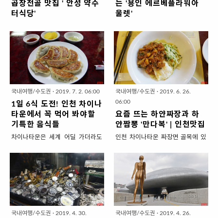
곱창전골 맛집 ' 안성 약수
는 '용인 에르베플라워아
터식당'
울렛'
시댁이 거제도이기 때문에 주말이
제가 사는 오산시에서 용인 남사는
나 명절 때는 교통체증을 꼭 경험하
30분이면 가는 가까운 이웃동네인
는데요. 고속도로가 막힐게 뻔하니
데요. 예전에는 오이,토마토,, ,등 하
최대한 국도를 이용합니다. 1번 국
우스 농작물을 키우던 동네였는데...
도는 고속도로만큼이나 밀리기 때
(이거 정말 10여년쯤 오래된 사실이
문에 23번 국도를 타고 청주까지 내
긴해요 ㅋㅋㅋ) 몇년전부터 화훼단
려가는데요. 수없이 .. 몇년을 그길
지로 바뀌었더라고요. 마침 화초 키
국내여행/수도권
·
2019. 7. 2. 06:00
국내여행/수도권
·
2019. 6. 26.
을 지나다 보면 안성쯤~ 진짜 외지
우는 취미가 생겨서 그동안 인테넷
06:00
1일 6식 도전! 인천 차이나
고 외진 곳에 큰 식당이 똬악~ 있습
에서 한두개 구매해서 소심하게 시
타운에서 꼭 먹어 봐야할
요즘 뜨는 하얀짜장과 하
니다. 게다가 평일이든 밤 늦게든 주
도를 했는데요. 몇개 죽이고 살리면
기특한 음식들
얀짬뽕 '만다복' | 인천맛집
차장은 늘 꽉 차있는 곳이었어요.
서 공부하다보니 '식집사'해도 될 것
차이나타운은 세계 어딜 가더라도
인천 차이나타운 짜장면 골목에 있
30년 전통 곱창전골 맛집 '약수터식
같아 제대로 화초 쇼핑하러 용인 남
먹거리 천국입니다. 우리가 차이나
는 중국집 '만다복'. 제가 거의 매년
당' 거제도라는 먼거리를 가기 바빠
사로 갔습니다. 요즘 날씨가 추운게
타운을 가는 이유는 볼거리도 있지
찾는 곳인데요. 최근에 백년짜장 말
서 늘 구경하고 지나치다 드디어 곱
본격적으로 겨울이 시작되었잖아
만, 저는 감히 먹거리 때문이라고 말
고 하얀 짬뽕과 하얀 짜장이 나와서
창전골 뿌시러 다녀왔습니다. 화훼
요. 그런데 화훼단지는 봄!! 이더라
하겠어요. 오늘 그 코스를 알려드릴
다시 찾아가 봤어요. 손님이 많은 곳
단지인 용인 남사에서 차로 10분거
고요. 화초가 비싼 것도 있지만 저렴
게요. 먼저 공갈빵과 월병으로 사뿐
은 언제나 새로운 메뉴를 개발하고
리라서 가까워서 지난번에 소개했
한게 훨신 많기 때문에 적은 돈으로
하게 시동을 건다. 다음은 달콤한 펑
노력하는 모습으로 잊은 손님이 다
던 '에르베 플라워 아울렛'을 다녀온
예쁜 화초를 살 수 있어서 좋았습니
리수를 에피타이저로 삼는다. 이제
시 찾게 만드는 매력이 있네요. 개인
날 점심으로 먹었는데요. 쌀쌀한 겨
다. 경기 남부쪽에 사시는 식집사분
국내여행/수도권
·
2019. 4. 30.
국내여행/수도권
·
2019. 4. 26.