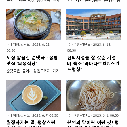
봄에 다녀온 평창 흥정계곡 소개
제가 다시 전원생활을 한다면 '봉
도... 못하고 가을이 되었네요. 아...
평'에서 하고 싶어요. 같은 평창이라
흥정계곡 물놀이하기 느므~ 좋은
도 스키장이 있는 횡계만큼 시끌시
곳인데.. 내년 여름을 노려서 언젠가
끌하지도 않고 조용하고 한적하니
소개해보겠습니다. 저는 뭐든~ 독
까요. 또 맑은 물따라 드라이브 할
만 타지 않았다면 잘 먹는 뇨자입니
수 있는 흥정계곡도 있고 급~ 바다
다. 그래도 채식, 육식, 해물 중에 고
가 땡기면 1시간만 달리면 강릉이
르라면 단연 고기를 선택하는 '본투
똬악! 나오잖아요. 조용히 쉬었다 오
국내여행/강원도
·
2023. 6. 21.
국내여행/강원도
·
2023. 6. 13.
비 육식파'인데요. 거제도 시댁 덕분
기 좋은 곳 봉평에 감성 한스푼 떠
08:30
08:30
에 해물을 귀한 줄 모르고 흔하게~
먹여줄 '카페 트리고'가 있습니다.
세상 깔끔한 순댓국~ 봉평
편의시설을 잘 갖춘 가성
막 먹고 있기 때문이기도해요. 암턴
여행도 하루종이 돌아다니다보면
맛집 '옥봉식당'
비 숙소 '라마다호텔&스위
~ 명절연휴때 거제도를 갔으니 해
피곤하기 마련인데요. 이왕이면 커
트평창'
순댓국은 굳이~ 강원도까지 가지
산물을 또 먹고 왔겠죠? 그런데요.
피 맛 좋고 멋진 '카페 트리고'에서
않아도 동네에서도 쉽게 먹을 수 있
라마다호텔은 전국 뿐만 아니라 세
아... 한우 투뿔~ 부럽지 않은 해산
쉬었다 가세요. 한적한 마을에 감성
는 음식입니다만, 평창까지 가서 굳
계 곳곳에 있는 체인호텔인데요. 저
물의 맛에 홀딱 반했답니다. 일행이
한 스푼~ 봉평 '카페 트리고' 카페
이... 순댓국 먹고 왔습니다. 여행 중
렴한 가격에 깨끗하고 편한 숙소 그
많을 때는 절대 음식 사진을 찍지 않
트리고는 봉평에서 가장 유명한 관
에 단톡방 친구 한뇬이 이렇게 말하
리고 어딜가나 표준화된 서비스를
는 매너를 가지고 있습니다만, 그것
광지 '효석문화마을_ 메밀꽃밭'에
더라고요. "야.. 정애 저뇬 어제부터
받을 수 있습니다. 여행 갈 때마다
도 무려~ 시부모님을 잠시 기다리
위치해 있습니다. 즉~ 일부러 찾아
지금까지 쌀 한톨을 안먹었어" 하긴
근처에 라마다호텔이 있으면 꼭 이
게 하고 사진을 찍을 정도로 맛있어
갈 필요없이 마을 구경하면서 커피
막국수, 닭강정, 맥주, 커피, 베이
곳을 이용합니다. 이번 평창 여행에
요. 오래 기다리시게 할 수 없어 사
한잔하기 좋은 코스이지요. 근처에
국내여행/강원도
·
2023. 6. 7. 08:30
국내여행/강원도
·
2023. 6. 1. 08:30
글... 만 먹었더라고요. 그 말에 밥이
서도 이 호텔을 이용했는데요. 평창
진이 얼마 ..
흥정계곡, 맛집 많은 봉평시장..
월정사가는 길, 평창스런
본연의 맛이란 이런 것! 평
랑 반찬이 먹고 싶어졌어요. 아침에
올림픽 당시 숙소로 이용되어서 그