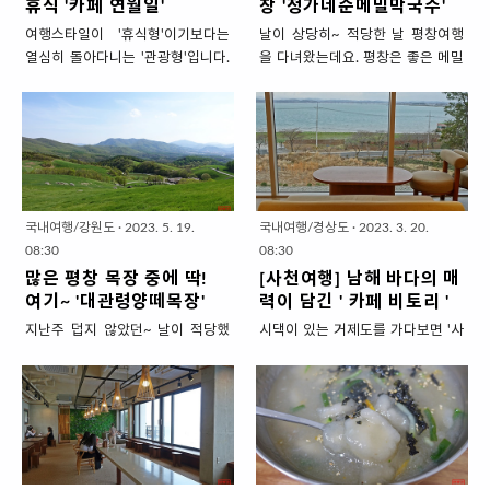
휴식 '카페 연월일'
창 '정가네순메밀막국수'
흥정 계곡에 시리도록 발을 담그고
런지 다른 도시지점과 달리 편의시
여행스타일이 '휴식형'이기보다는
날이 상당히~ 적당한 날 평창여행
와서 뜨끈한 국물이 땡기도 했고. 아
설이 더~더~더~ 잘 되어있더라고
열심히 돌아다니는 '관광형'입니다.
을 다녀왔는데요. 평창은 좋은 메밀
뭏튼 흥정 계곡에서 가까운 곳에 봉
요. 라마다호텔 등급 중 최상급인
힘은 들지만 기분 좋은 노동이기 때
이 많이 생산되는 곳이라 막국수가
평시장이 있어서 그쪽으로 향했고
'프라자'급만큼이나 편의시설이 좋
문에 부지런히 걷고 운전해서 돌아
유명합니다. 벌써부터 여름이 연상
요. 후기가 좋은 옥봉식당에서 순댓
았습니다. (룸은 확실히.. 프라자급
다니는데요. 바쁜 일정 사이 카페를
될 정도로 더운 날이라 지금 딱~ 먹
국에 완뚝!! 하고 나왔습니다. 시장
이 좋습니다.) 편의시설을 잘 갖춘
꼭 넣어서 커피를 마시며 잠시 휴식
기 좋은 음식인데요. 메밀면은 고소
통에 하나쯤 있기 마련인... 순댓국
가성비 숙소 '라마다호텔&스위트평
의 시간을 갖습니다. 2시간을 운전
~구수한 맛이 매력적이지만 찰기
집. 돼지 고기를 삶고 끓여서 입구부
창' 라마다호텔&스위트평창은 평창
해서 막국수 한사발 때리고~ 목장
없이 뚝뚝 끊기는 식감 때문에 호불
터 쿰쿰한 냄새가 나는게 보통이지
올림픽 개최된 도시 중 가장 중심이
으로 가기전, 쉬었다 가기 위해 '카
호가 있습니다. 그러나 평창 진부 맛
만 옥봉식당은 매장 분위기부터 음
었던 대관령면 횡계리에 위치해 있
국내여행/강원도
·
2023. 5. 19.
국내여행/경상도
·
2023. 3. 20.
페연월일'에 들렀는데요. 평창은 기
집 '정가네 순메밀 막국수'는고소도
식의 맛까지..
습니다. 번화가에서 10분정도 들어
08:30
08:30
온이 낮아서 그런지 벼농사가 있는
하면서 적당히 쫄깃한 면발의 매력
가 산 속에 있어 조용한 곳입니다.
많은 평창 목장 중에 딱!
[사천여행] 남해 바다의 매
풍경을 거의 본 못것 같아요. 어딜가
에 호불호가 거의 없지 싶었습니다.
저는 평..
여기~ '대관령양떼목장'
력이 담긴 ' 카페 비토리 '
나 대파, 무, 당근... 밭 밖에 못봤습
나이 지긋한 현지 어르신들 속에서
지난주 덥지 않았던~ 날이 적당했
시댁이 있는 거제도를 가다보면 '사
니다. 카페 연월일는 멀리 평창의 푸
홀로!! 뻐얼~~쭘 했지만 감탄하며
던 평일에 평창 여행을 다녀왔습니
천'을 지나갑니다. 사천은 시어머님
른 산과 드넓은 밭농사지로 둘러 쌓
먹었던 그맛을 소개해보겠습니다.
다. 평창에는 삼양, 하늘, 양떼라는
의 고향이기도 해서 종종 들르기도
여있는 곳인데요. 월정사 가는 길에
본연의 맛이란 이런 것! 평창 '정가
이름이 알려진 목장이 있고 그 밖에
하는데요. 거제도 내려가는 날, 사천
떠억~~하니 있으니 들러서 평창스
네순메밀막국수' 메밀이 유명한 평
도 작은 목장이 여럿 있어 목장이 많
에서 모임이 있으셨던 어머님도 모
런 휴식을 가져보세요. 커피맛은 기
창에는 막국수 집이 꽤 많습니다. 그
은 곳입니다. 초록 초록한 이 계절!
시러 갈겸 바다도 볼겸 들렸습니다.
본!! 좋습니다. 월정사가는 길, 평창
많은 맛집 중에 숙소 가는 길에 있는
지금은 딱 '대관령양떼목장'이 좋습
사천에서 안쪽으로 들어가면 삼천
스런 휴식 '카페 연월일' MBIT는 'J',
곳 '정가게 순메밀 막국수'를 선택했