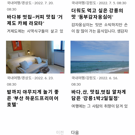
니다. 워낙 유명한 평창 관광지이다
포가 나오는데요. 푸른 바다와 섬이
혈액형..
는데요. 진부IC근처에 위..
국내여행/경상도
·
2022. 7. 20.
국내여행/강원도
·
2022. 7. 5. 08:30
보니 뻔하지만 여기! 지금! 딱 좋아
어루러진 남해의 신비로운 바다를
08:30
더워도 먹고 싶은 강릉의
요. 삼양목장이나 하늘목장은 규모
볼 수 있습니다. 특히 낙조가 아름다
바다뷰 멋집~커피 맛집 '거
맛 '동부감자옹심이'
가 훨씬 커서 볼거리, 즐길거리가 다
운 곳인데요. 사천 여행을 가셨다면
제도 카페 라모타'
감자옹심이는 맛은 소박하지만 손
양합니다만, 저는 그 큰 규모가 싫더
송포동 카페 거리에서 일몰이 펼쳐
거제도에는 시댁식구들이 살고 있
이 참 많이 가는 음식입니다. 생감자
라고요. 걷기에는 넓어서 버스나 마
지는 바다를 보시고 오시길 추천합
습니다. 십여년을 다니다 보니 이제
를 갈아서 채에 받쳐 수분은 빼고 건
차를 타고 이동해야하는데 빠르게
니다. [사천여행] 남해 바다의 매력
는 반현지인이 되었는데요. 여름 휴
더기와 전분만으로 둥글 납작하게
스쳐지나가는 뷰가 제대로 와닿지
이 담긴 ' 카페 비토리 ' 사천시 송포
가철을 맞이하여 거제도의 멋있고
만든 것이 옹심이입니다. 그런데 분
않고 셔틀버스 출/도착 시간에 맞춰
동은 남해의 푸른 바다.. 그 넘어 첩
맛있는 커피집 '카레 라모타'를 소개
쇄된 감자가 높은 온도와 밝은 빛,
쫓기듯~ 풍경을 즐기는 것도 아쉽
첩이 줄지어 있는 섬들.. 그리고 길
해보겠습니다. 거제도 바다가 아름
공기에 노출이 되면 금방 갈색으로
고요. (물론 칼바람 부는 겨울이나~
게 뻗은 사천대교를 한 눈에 볼 수
답기는 하지만 큰 조선소가 2곳이
변하는데요. 수제비 반죽마냥~ 미
완전 더운 한여름엔... 셔틀 버스 강
있는 곳인데요. 이 곳에 멋드러진 카
나 있어서 어떤 바다에는 거대한 쇳
리 대량으로 만들어 놓을 수 없고 주
추입니다만 ㅋㅋ) '대관령양떼목
페가 여럿 모여 있는 '카페 거리'가
국내여행/경상도
·
2022. 6. 23.
국내여행/강원도
·
2022. 6. 16.
덩이만 보이는 곳이 있는데요. 카페
문이 들어올 때마다 만들어야해서
장'은 적당한 규모라서..
있습니다. 그 ..
08:30
08:30
라모타는 바다뷰가 예뻐서 펜션과
손이 많이 갑니다. 은근 매니아가 많
밤까지 야무지게 놀기 좋
바다,산, 맛집,멋집 알차게
카페가 밀집되어 있는 '가조도'에 위
은 음식임에도 식당이 흔하지 않은
은 '부산 하운드프리미어
담은 '강릉1박2일일정'
치해 있습니다. 시어머님이 끓여준
이유이기도 해요. 그러니 더더욱 '감
호텔'
여행에는 그 사람의 취향이 담겨 있
삼계탕 배터지게 먹고 어머님 모시
자옹심이'의 본고장~ 강원도에 갔
저는 여행지는 크게 두가지로 나누
기 마련인데요. 저는 그냥~마냥~ 쉬
고 아가씨가 운전해서 바람 쐬러 간
으면 꼭 먹어줘야합니다. 비록 더워
는데요. 인제나 평창 같이... 그저 자
는 휴양형은 아니고요. 분 단위로 계
곳인데요. 가조도 깊숙이 위치해 있
서 땀이 삐질 삐질 흘러도 말이죵.
연속에 포옥 파묻혀 쉬엄 쉬엄 쉬다
획을 짜서 부지런히 놀고 먹고 구경
어 관광객도 별로 없고 여유롭게 커
무더위를 감수하고도 먹으러 갈때
오는 곳. 그러나 저녁 5시부터는 아
하는 관광형입니다. 이 관광형 여행
피 한잔하고 왔습니다. 거제도 현지
는 제대로 만드는 맛집이어야겠죠?
이전
다음