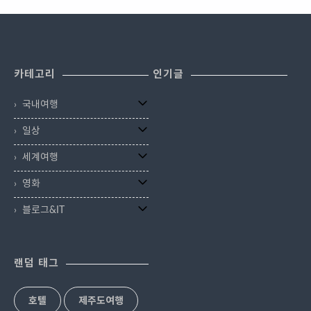
무것도 할게 없는 곳. 강릉,부산같이
자가 강릉1박2일 일정을 아주 빡빡
인들도 분위기와 커피 맛에 홀딱 반
30년 전통~ 2대째 이어가고 있는
도시는 하루종일 돌아다니며 먹고,
하게 짰습니다. 여행일정이 길면 휴
한 집입니다. 바다뷰 멋집~커피 맛
'동부감자옹심이'를 소개해보겠습
보고, 체험이 가득해서 밤 늦게까지
양도 할 여유가 있겠지말 딸랑 1박
집~ '거제도 카페 라모타' 거제도는
니다. 더워도 먹고 싶은 강릉의 맛 ..
놀 수 있는 곳. 밤까지 노는 것이 허
2일인데 바다 멍만 때리고 올 수 있
본섬을 중심으로 작은 섬들이 다리
락된 도시 '부산'에 갔으니 야무지게
나요. 강릉의 파란 바다를 옆에서도
로..
카테고리
인기글
놀다 왔습니다. 이런 실속여행자들
보고 위에서도 내려보고 갬성 쩔은
에게는 남포동쪽에 위치한 호텔을
카페에서 커피도 마시고 강원도니
국내여행
추천하는데요. 낮에는 국제시장, 보
까 푸른 숲도 구경하실께요. 그리고
수동책방골목, 영화의 거리, 자갈치
틈틈히 맛잡에서 배불리 먹으며 소
일상
시장을 도보로 다 둘러 보고 밤에는
화시킬 틈도 막아드리겠습니다. 바
깡통야시장, 부평족발골목, 곱창골
다,산, 맛집,멋집 알차게 담은 ' 강릉
세계여행
목등에서 한잔 찐하게~ 딱 마시기
1박2일일정 ' ▣ 1일차 (아침겸 점
좋습니다. 게다가 주차장이 부족한
심) - 감성식당 ' 다다 ' 부산, 강릉,
영화
이 동네에서 호텔에 똬악 주차하고
경주, 전주 .. 특징이 뭔줄 아세요?
블로그&IT
튼튼한 다리로 다 돌아댕길 수 있으
유난히 젊은 여행객들이 많다는 것
니 위치가 아주 기가 막히죠. 깔끔하
인데요..
고 편안한 것은 ..
랜덤 태그
호텔
제주도여행