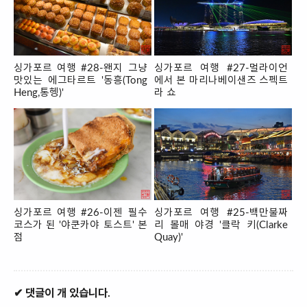
싱가포르 여행 #28-왠지 그냥
싱가포르 여행 #27-멀라이언
맛있는 에그타르트 '동흥(Tong
에서 본 마리나베이샌즈 스펙트
Heng,통헹)'
라 쇼
싱가포르 여행 #26-이젠 필수
싱가포르 여행 #25-백만불짜
코스가 된 '야쿤카야 토스트' 본
리 볼매 야경 '클락 키(Clarke
점
Quay)'
✔ 댓글이 개 있습니다.