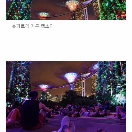
슈퍼트리 가든 랩소디