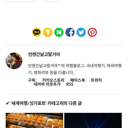
언젠간날고말거야
언젠간날고말거야™의 여행블로그. 국내여행기, 해외여행
기, 영화리뷰 등을 다룹니다.
구독:
카카오스토리
페이스북
트위터
네이버 이웃추가
RSS
✔ '세계여행/싱가포르' 카테고리의 다른 글