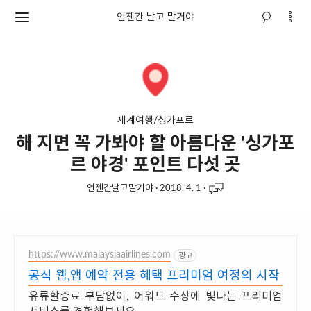
언젠간 날고 말거야
세계여행/싱가포르
해 지면 꼭 가봐야 할 아름다운 '싱가포
르 야경' 포인트 다섯 곳
언젠간날고말거야
·
2018. 4. 1
·
https://www.malaysiaairlines.com
광고
공식 웹,앱 예약 전용 혜택 프리미엄 여정의 시작
유류할증료 부담없이, 어워드 수상에 빛나는 프리미엄