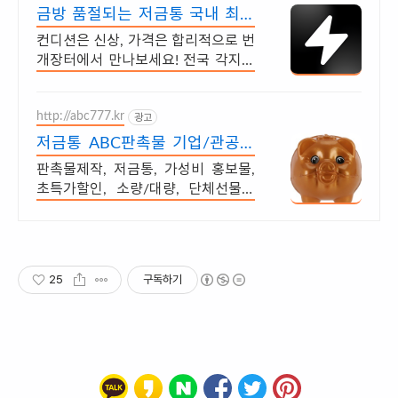
금방 품절되는 저금통 국내 최대
브랜드 중고거래
컨디션은 신상, 가격은 합리적으로 번
개장터에서 만나보세요! 전국 각지에
서 올라오는 전국구 최다 상품 매일 1
0만 개 이상의 신규 상품 업로드
http://abc777.kr
광고
저금통 ABC판촉물 기업/관공서
후결제
판촉물제작, 저금통, 가성비 홍보물,
초특가할인, 소량/대량, 단체선물전
문
25
구독하기