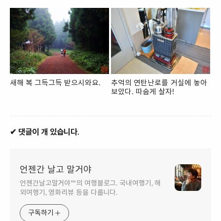
새해 복 그득그득 받으시와요.
추억의 연탄난로를 거실에 놓아
보았다. 따숩게 살자!
✔ 댓글이 개 있습니다.
언젠간 날고 말거야
언젠간날고말거야™의 여행블로그. 국내여행기, 해
외여행기, 영화리뷰 등을 다룹니다.
구독하기