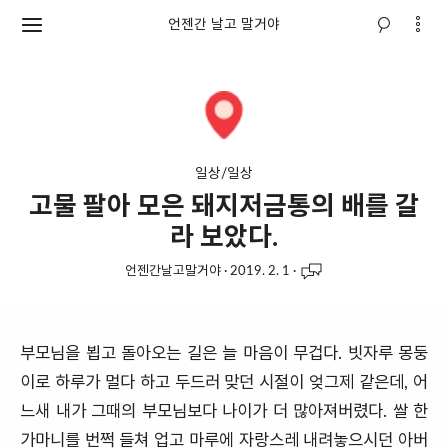
언젠간 날고 말거야
일상/일상
고물 팔아 모은 돼지저금통의 배를 갈
라 보았다.
언젠간날고말거야
·
2019. 2. 1
·
부모님을 뵙고 돌아오는 길은 늘 마음이 무겁다. 빗자루 몽둥
이로 하루가 멀다 하고 두드러 맞던 시절이 엊그제 같은데, 어
느새 내가 그때의 부모님보다 나이가 더 많아져버렸다. 쌀 한
가마니를 번쩍 들쳐 업고 마루에 자랑스레 내려놓으시던 아버