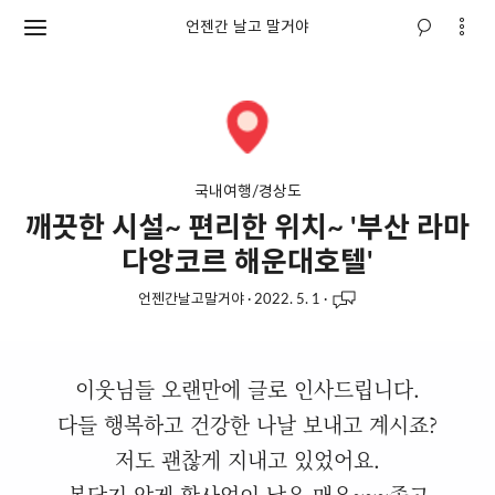
언젠간 날고 말거야
국내여행/경상도
깨끗한 시설~ 편리한 위치~ '부산 라마
다앙코르 해운대호텔'
언젠간날고말거야
·
2022. 5. 1
·
이웃님들 오랜만에 글로 인사드립니다.
다들 행복하고 건강한 나날 보내고 계시죠?
저도 괜찮게 지내고 있었어요.
봄답지 않게 황사없이 날은 매우~~~좋고