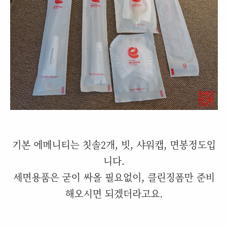
기본 에메니티는 칫솔2개, 빗, 샤워캡, 면봉정도입
니다.
세면용품은 굳이 싸올 필요없이, 클린징폼만 준비
해오시면 되겠더라고요.