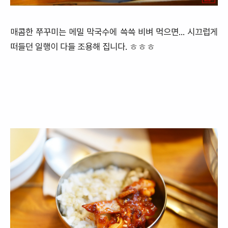
매콤한 쭈꾸미는 메밀 막국수에 쓱쓱 비벼 먹으면... 시끄럽게
떠들던 일행이 다들 조용해 집니다. ㅎㅎㅎ