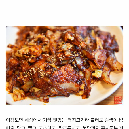
이정도면 세상에서 가장 맛있는 돼지고기라 불러도 손색이 없
어요. 달고, 맵고, 고소하고, 짭쪼름하고, 불맛까지 훅~ 도는 게