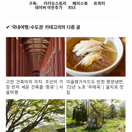
구독:
카카오스토리
페이스북
트위터
네이버 이웃추가
RSS
✔ '국내여행/수도권' 카테고리의 다른 글
고전 건축미의 극치. 조선이 가
미슐랭가이드도 반한 평양냉면,
장 먼저 세운 건축물 '종묘' | 서
72년 노포 '우래옥' | 을지로 맛
울여행
집