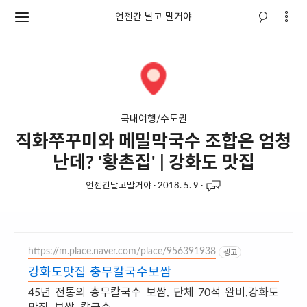
언젠간 날고 말거야
국내여행/수도권
직화쭈꾸미와 메밀막국수 조합은 엄청
난데? '황촌집' | 강화도 맛집
언젠간날고말거야
·
2018. 5. 9
·
https://m.place.naver.com/place/956391938
광고
강화도맛집 충무칼국수보쌈
45년 전통의 충무칼국수 보쌈, 단체 70석 완비,강화도