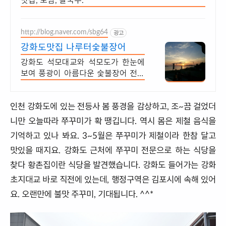
맛집, 보쌈, 칼국수.
http://blog.naver.com/sbg64
광고
강화도맛집 나루터숯불장어
강화도 석모대교와 석모도가 한눈에
보여 풍광이 아름다운 숯불장어 전문
점
인천 강화도에 있는 전등사 봄 풍경을 감상하고, 조~끔 걸었더
니만 오늘따라 쭈꾸미가 확 땡깁니다. 역시 몸은 제철 음식을
기억하고 있나 봐요. 3~5월은 쭈꾸미가 제철이라 한참 달고
맛있을 때지요. 강화도 근처에 쭈꾸미 전문으로 하는 식당을
찾다 황촌집이란 식당을 발견했습니다. 강화도 들어가는 강화
초지대교 바로 직전에 있는데, 행정구역은 김포시에 속해 있어
요. 오랜만에 불맛 주꾸미, 기대됩니다. ^^*