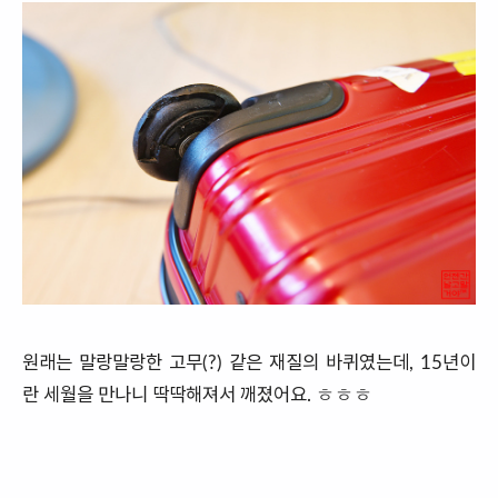
원래는 말랑말랑한 고무(?) 같은 재질의 바퀴였는데, 15년이
란 세월을 만나니 딱딱해져서 깨졌어요. ㅎㅎㅎ