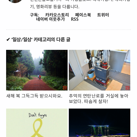
기, 영화리뷰 등을 다룹니다.
구독:
카카오스토리
페이스북
트위터
네이버 이웃추가
RSS
✔ '일상/일상' 카테고리의 다른 글
새해 복 그득그득 받으시와요.
추억의 연탄난로를 거실에 놓아
보았다. 따숩게 살자!