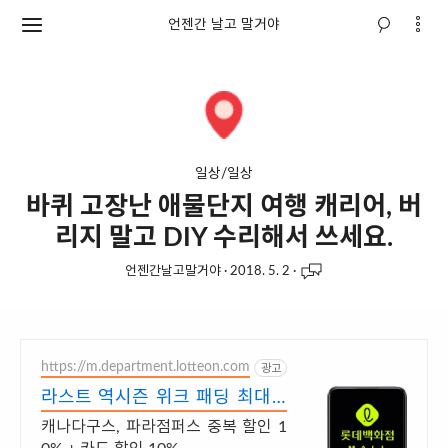
언젠간 날고 말거야
일상/일상
바퀴 고장난 애물단지 여행 캐리어, 버
리지 말고 DIY 수리해서 쓰세요.
언젠간날고말거야
·
2018. 5. 2
·
https://m.department.lotteon.com
광고
라스트 역시즌 위크 패딩 최대 7
4% 할인
캐나다구스, 파라점퍼스 중복 할인 1