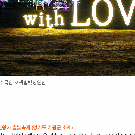
고요수목원 오색별빛정원전
린왕자 별빛축제 (경기도 가평군 소재)