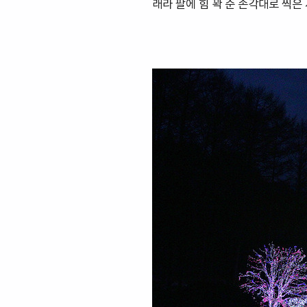
래라 팔에 힘 꽉 준 손각대로 찍