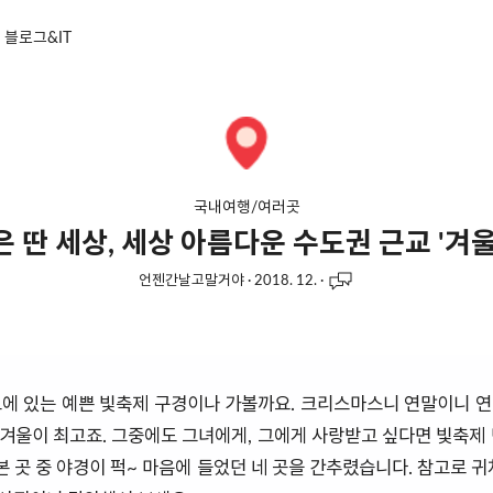
블로그&IT
국내여행/여러곳
은 딴 세상, 세상 아름다운 수도권 근교 '겨울
언젠간날고말거야
·
2018. 12.
·
에 있는 예쁜 빛축제 구경이나 가볼까요. 크리스마스니 연말이니 
 겨울이 최고죠. 그중에도 그녀에게, 그에게 사랑받고 싶다면 빛축제 
본 곳 중 야경이 퍽~ 마음에 들었던 네 곳을 간추렸습니다. 참고로 