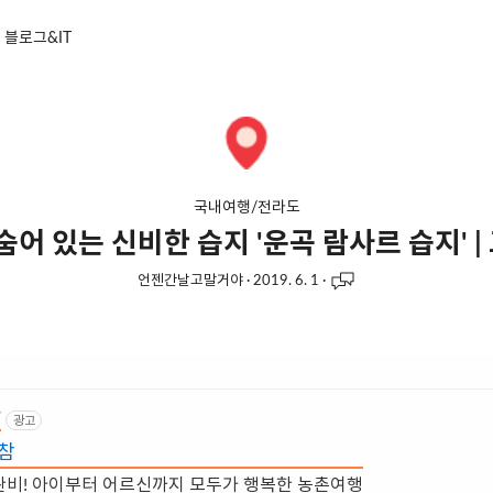
블로그&IT
국내여행/전라도
숨어 있는 신비한 습지 '운곡 람사르 습지' 
언젠간날고말거야
·
2019. 6. 1
·
/
광고
참
완비! 아이부터 어르신까지 모두가 행복한 농촌여행