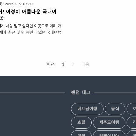
곳
·
2015. 2. 9. 07:30
어! 야경이 아름다운 국내여
 곳
에게 사랑 받고 싶다면 이곳으로 데려 가
 제가 최근 몇 년 동안 다녔던 국내여행
경이 아름다운 다섯 곳을 소개해드리겠
에서 가장 행복하고 찌들었던 일상의 보
간은 아마도 맛있는 음식을 먹을 때와 멋
날 때가 아닐까요? 특출나진 않지만 그
이전
1
2
다음
한 제 사진들로 이 글을 보는 모든 분들
 보상받는 순간이 되었으면 좋겠네요.
도 우리나라에는 멋진 야경을 가진 곳이
데요, 제가 모두 다녀보지 않았기 때문에
 이곳들은 지극히 개인적인 생각으로
랜덤 태그
랍니다. 사용된 카메라는 오래된 캐논
크롭바디에 탐론 17-50mm 표준줌렌즈
베트남여행
음식
았습니다. 저 처럼 장비가 좋지 ..
호텔
제주도여행