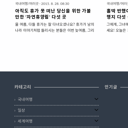
국내여행/여러곳
·
2015. 8. 28. 08:30
국내여행/여러
아직도 휴가 못 떠난 당신을 위한 가볼
홀딱 반했
만한 '자연휴양림' 다섯 곳
행지 다섯
올 여름, 다들 휴가는 잘 다녀오셨나요? 휴가가 남의
그에게, 그녀
나라 이야기처럼 들리시는 분들은 이번 늦여름, 그리
세요! 오늘은
고 초가을에 가족들과 가볼만한 자연휴양림 다섯 곳
지 중에서 야
을 소개해드리겠습니다. 한국에서 가족들과 가장 저
습니다. 여행
렴하게 여행을 다녀올 수 있는 곳은 자연휴양림만한
상을 받는 순
곳도 없습니다. 산림청이 운영하는 곳도 있고, 지자체
진 풍경을 만
가 관리하는 곳도 있는데, 둘 다 입장료나 숙박료는
럭저럭 봐줄만
어느 여행지보다 저렴합니다. 수도권 자연휴양림 숙
이 조금이나마
박의 경우는 성수기때는 '로또'란 말이 돌 정도로 예
이 곳들 말고
약 경쟁이 치열하긴 하지만, 차를 타고 조금만 외곽으
더 많이 있는
로 나가면 예약이 그리 어렵지 않습니다. 오늘 제가
오늘 소개하는
카테고리
인기글
소개해드리는 곳으로 찾아가도 좋지만, 가장 좋은 방
선정한 곳들이
법은 가까운 자연휴양림을 찾아가시는 걸 추천합니
EOS550D 
국내여행
다. 1. 용인자연휴양림 (경기도 용인시 소재) 용인자
하나로 모두 담
연휴..
일상
세계여행