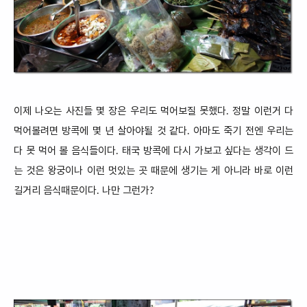
이제 나오는 사진들
몇 장은 우리도 먹어보질 못했다. 정말 이런거 다
먹어볼려면 방콕에
몇 년 살아야될 것 같
다.
아마도
죽기 전엔 우리는
다 못 먹어 볼 음식들이다.
태국 방콕
에 다시 가보고 싶다는 생각이 드
는 것
은 왕궁이나 이런 멋있는 곳 때문에 생기는
게 아니라 바로 이런
길거리 음식때문이다. 나만 그런가?