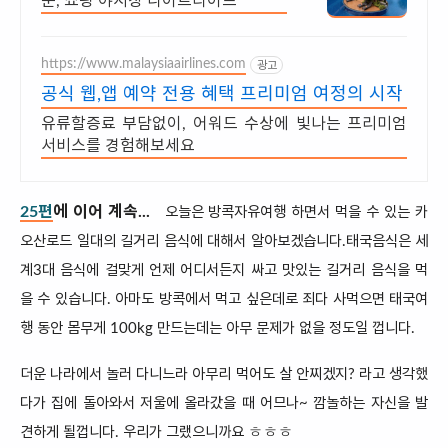
분, 쇼핑 야시장 나이트라이프
https://www.malaysiaairlines.com
광고
공식 웹,앱 예약 전용 혜택 프리미엄 여정의 시작
유류할증료 부담없이, 어워드 수상에 빛나는 프리미엄
서비스를 경험해보세요
25편
에 이어 계속...
오늘은 방콕자유여행 하면서 먹을 수 있는 카
오산로드 일대의 길거리 음식에 대해서 알아보겠습니다.
태국음식은 세
계3대 음식에 걸맞게 언제 어디서든지 싸고 맛있는 길거리 음식을 먹
을 수 있습니다. 아마도 방콕에서 먹고 싶은데로 죄다 사먹으면 태국여
행 동안 몸무게 100kg 만드는데는 아무 문제가 없을 정도일 껍니다.
더운 나라에서 놀러 다니느라 아무리 먹어도 살 안찌겠지? 라고 생각했
다가 집에 돌아와서 저울에 올라갔을 때 어므나~ 깜놀하는 자신을 발
견하게 될껍니다. 우리가 그랬으니까요 ㅎㅎㅎ