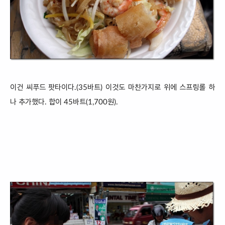
이건 씨푸드 팟타이
다.(
35바트)
이것도 마찬가지로 위에 스프링롤 하
나 추가했다. 합이 4
5바트
(1,7
00원).