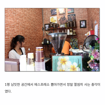
1평 남짓한 공간에서 에스프레소 뽑아가면서 정말 열씸히 사는 총각이
였다.