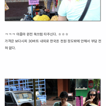
ㅋㅋㅋ 아줌마 완전 쑥쓰럼 타주신다. ㅎㅎㅎ
가격은 보다시피 30바트 내외로 한국돈 천원 정도밖에 안해서 부담 전
혀 없
다.