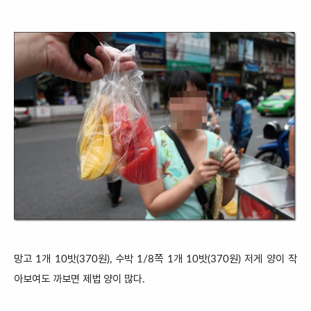
망고 1개 10밧(37
0원), 수박 1/8쪽 1개 10밧(37
0원) 저게 양이 작
아보여도 까보면 제법 양이
많다.