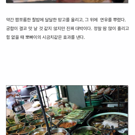
약간 짭쪼롬
한 찰밥에 달달한
망고를 올리고, 그 위에 연유를 뿌렸다.
궁합이 결코 맛 날 것 같지 않지만 진짜 대박이다.
정말
땀 많이
흘리고
힘 없을 때 뽀빠이의 시금치같은 효과를 낸다.