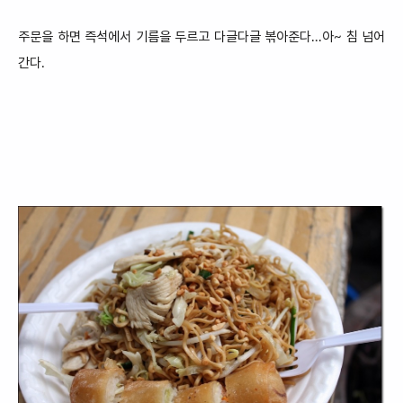
주문을 하면 즉석에서 기름을 두르고 다글다글
볶아준다...아~ 침 넘어
간다.