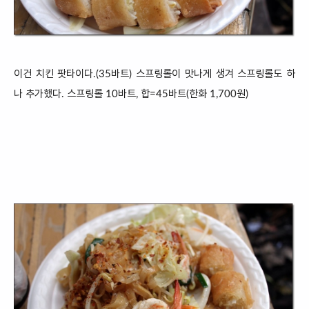
이건 치킨 팟타이
다.(
35바트) 스프링롤이 맛나게 생겨
스프링롤도 하
나 추가했다. 스프링롤
10바트
, 합=45바트(한화
1,700원)