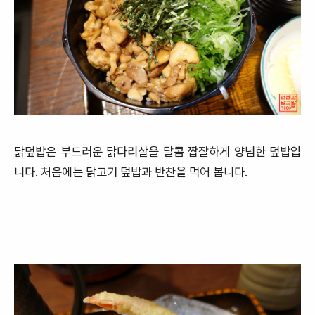
닭덮밥은 부드러운 닭다리살을 달콤 짭잘하게 양념한 덮밥입
니다. 처음에는 닭고기 덮밥과 반찬을 먹어 봅니다.