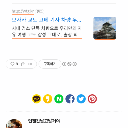
휴식까지, 에어비앤비에서 만나보세
http://wtg.kr
요.
광고
오사카 교토 고베 기사 차량 우리
만의 프라이빗 전용 차량
시내 명소 단독 차량으로 우리만의 자
유 여행 교토 감성 그대로, 출장 의전
차량! 초록색 합법 차량 전문 운전 기
사 안전 최우선, 전시장, 골프장 이동!
8
구독하기
언젠간날고말거야