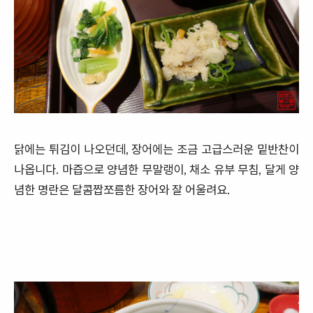
닭에는 튀김이 나오던데, 장어에는 조금 고급스러운 밑반찬이
나옵니다. 마즙으로 양념한 무말랭이, 채소 유부 무침, 달게 양
념한 명란은 달콤짭쪼름한 장어와 잘 어울려요.