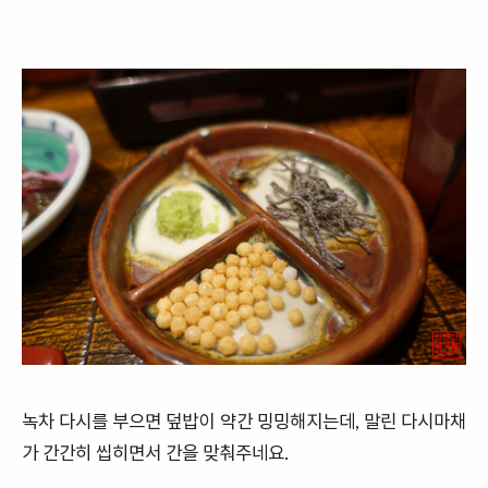
녹차 다시를 부으면 덮밥이 약간 밍밍해지는데, 말린 다시마채
가 간간히 씹히면서 간을 맞춰주네요.