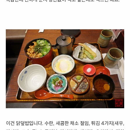
이건 닭덮밥입니다. 수란, 새콤한 채소 절임, 튀김 4가지(새우,