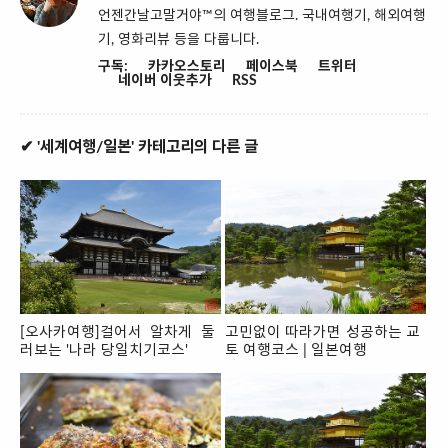
언젠간날고말거야™의 여행블로그. 국내여행기, 해외여행
기, 영화리뷰 등을 다룹니다.
구독:
카카오스토리
페이스북
트위터
네이버 이웃추가
RSS
✔ '세계여행/일본' 카테고리의 다른 글
[오사카여행]걸어서 알차게 둘
고민없이 따라가면 성공하는 교
러보는 '나라 당일치기코스'
토 여행코스 | 일본여행