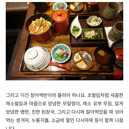
그리고 이건 장어백반이라 불러야 하나요. 초절임처럼 새콤한
채소절임과 마즙으로 양념한 무말랭이, 채소 유부 무침, 달게
양념한 명란, 진한 된장국, 그리고 다시에 말아먹었을 때 섞어
먹는 생겨자, 누룽지볼, 소금에 절인 다시마채 등이 함께 나옵
니다.