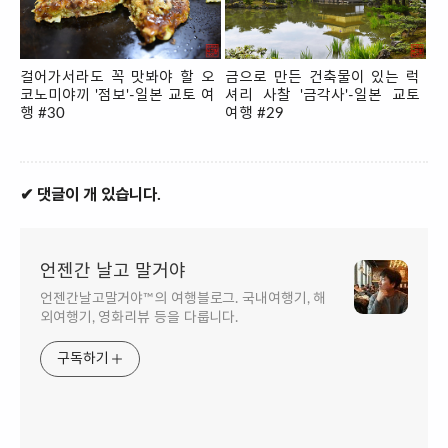
걸어가서라도 꼭 맛봐야 할 오
금으로 만든 건축물이 있는 럭
코노미야끼 '점보'-일본 교토 여
셔리 사찰 '금각사'-일본 교토
행 #30
여행 #29
✔ 댓글이 개 있습니다.
언젠간 날고 말거야
언젠간날고말거야™의 여행블로그. 국내여행기, 해
외여행기, 영화리뷰 등을 다룹니다.
구독하기