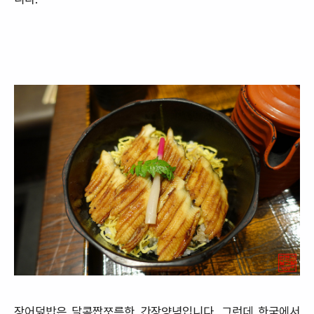
장어덮밥은 달콤짭쪼름한 간장양념입니다. 그런데 한국에서