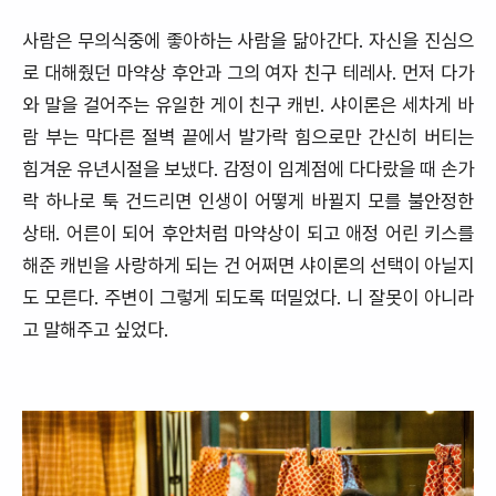
사람은 무의식중에 좋아하는 사람을 닮아간다. 자신을 진심으
로 대해줬던 마약상 후안과 그의 여자 친구 테레사. 먼저 다가
와 말을 걸어주는 유일한 게이 친구 캐빈. 샤이론은 세차게 바
람 부는 막다른 절벽 끝에서 발가락 힘으로만 간신히 버티는
힘겨운 유년시절을 보냈다. 감정이 임계점에 다다랐을 때 손가
락 하나로 툭 건드리면 인생이 어떻게 바뀔지 모를 불안정한
상태. 어른이 되어 후안처럼 마약상이 되고 애정 어린 키스를
해준 캐빈을 사랑하게 되는 건 어쩌면 샤이론의 선택이 아닐지
도 모른다. 주변이 그렇게 되도록 떠밀었다. 니 잘못이 아니라
고 말해주고 싶었다.