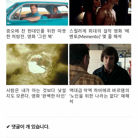
증오에 찬 현대인를 위한 따뜻
스릴러계 희대의 걸작 영화 '메
한 처방전. 영화 '그린 북'
멘토(Memento)' 몇 줄 해석
사람은 내가 아는 것보다 낯설
역대급 악역 하비에르 바르뎀의
지도 모른다. 영화 '완벽한 타인'
'노인을 위한 나라는 없다' 재해
석
✔ 댓글이 개 있습니다.