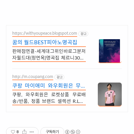
https://withyoupeace.blogspot.com
광고
꿈의 월드BEST피아노명곡집
판매점연결-세계대그위인바로그분저
자월드대(정연옥)명곡집 체르니30&4
0하농병행악보집
http://m.coupang.com
광고
쿠팡 마이애미 와우회원은 무제
한 무료배송
쿠팡, 와우회원은 로켓상품 무료배
송/반품, 정품 브랜드 셀렉션 R.LUX
입점. 가성비 좋은 패션 아이템! 와우
회원 캐시 적립으로 알뜰하게 쇼핑하
세요.
8
구독하기