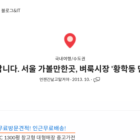
블로그&IT
국내여행/수도권
니다. 서울 가볼만한곳, 벼룩시장 '황학동
언젠간날고말거야
·
2013. 10.
·
무료방문견적! 인근무료배송!
PC 1300평 창고형 대형매장 중고가전