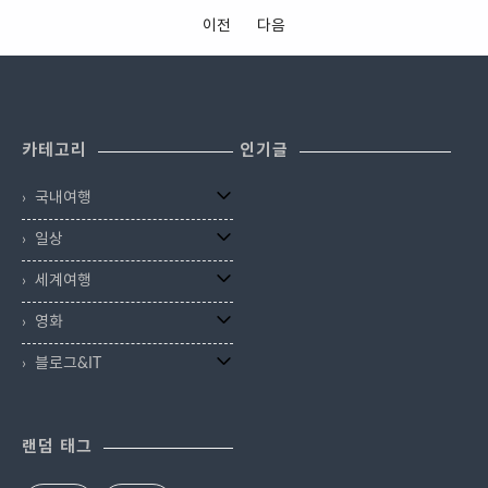
국수 이외에 보말죽, 김밥, 불고기도
사람들이 모여들고 점점 시간이 지
관광지처럼 되었는데요. 주로 하나
아홉굿마을에는 '의자'를 테마로 만
함께 팔고 있어 이것저것 다양하게
나면서 사람으로 붐비기 시작합니
이전
다음
의 침대를 사용하고 나머지 편의 시
들어진 공원이 하나 있어요. 일명
먹을 수가 있네요. 정성껏 설명해놓
다. 물론 협재해수욕장도 아름답고
설은 공용으로 쓰는 도미토리 방식
'의자마을'이라 불리는 곳인데요, 진
은 글을 보니 제주바다에서 잡은 보
아이들과 바다를 즐기기엔 부족함
이 대부분 이었는데 최근에는 독립
짜 들어가 보니 온통 독특한 의자와
말과 매생이를 사용하고 고기도 제
이 없죠. 하지만 늘 새로운 곳을 찾
된 방과 화장실을 이용할 수 있는 커
문구로 여행객들을 반기고 있었습
주 흑돼지를 사용한다고 합니다. 그
고 호기심에 가득 차 있는 저는 사람
플게스트하우스로 바뀌는 추세입니
니다. 낙천리의 '아홉굿'이란 아홉
래서인지 그 맛이 더욱 기대되..
들이 놀지 않는 한적한 곳을 찾으
카테고리
인기글
다 이런 커플게스트하우스 중 요즘
개의 굿(샘)이 있다는 의미인데요,
러..
인기절정인 달숲 게스트하우스를
제주도에서는 샘이 거의 없기 때문
국내여행
이용해보았습니다. 달숲게스트하우
에 '낙천리' 하늘이 내려주었다는 뜻
스는 제주시 한림읍 협재리에 위치
을 가지고 있습니다. 마을 이장님이
일상
해 있는데요. 아름다운 협재해수욕
체험관광과 관광객 유치에 공을 많
장에서 차로 5분거리에 위치해 있
이 들이고 있던데요, 어떤 곳인지 내
세계여행
답니다. 체크인/아웃을 할 수 있는
려가 볼까요? 역시 전 사람 많은 곳
사무실로도 쓰이기도 하고 아침에
만 피해서 다니나 봐요. 제주도 어딜
영화
는 식사도 할 수 있는 공간이자 오후
가든 저 혼자만 있는 것 같네요. 커
블로그&IT
에는 책을 읽고 노트북을 가지고 업
다란 돌이 잘 왔다며 우리를 반겨주
무도 볼 수 있는 게스트하우스의 휴
고 있네요. 한경면에 위치한 이곳은
식공간입니다. 제주의 게스트하우
제주 올레길 13코스에..
스 특징이 이렇게 정겹고..
랜덤 태그