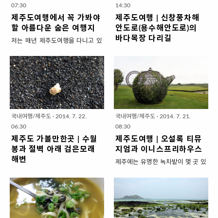
하고 있는 제주에서 경미네집의 문
데요, 그래서 그런지 숲길을 걷고 있
니 아저씨가 멋진 선글라스를 끼워
모델링 하고 있더군요. 이곳에서는
07:30
14:30
어라면은 십여 년 전부터 유명세를
으면 여름이라도 시원한 한기가 느
주겠어. ^..
많은 드..
제주도여행에서 꼭 가봐야
제주도여행 | 신창풍차해
떨친 해물라면계의 전설이라고 할
껴질 정도였습니다. 어떤 곳인지 내
할 아름다운 숨은 여행지
안도로(용수해안도로)의
수 있습니다. 성산일출봉 들어가는
려가 볼까요? 가는 길에 예쁜 사려
바다목장 다리길
저는 매년 제주도여행을 다니고 있
입구에 위치한 경미휴게소는 유명
니숲길 옆 도로를 지나기도 하고...
습니다만, 매번 새로운 풍경에 감동
제주도에는 풍력발전 하는 곳이 여
세에 비해 낡고 허름해서 그냥 지나
조랑말 목장도 지나게 됩니다. 중간
을 받고 있습니다. 오늘은 수많은 제
러 곳이 있습니다. 여기 신창풍차해
칠 수 있으니 주의해야 합니다. 성산
중간 내려서 사진 찍고 가세요~
주도의 여행지 중에서 누구나 한 번
안도로도 그렇고 월정리해변에서
일출봉이라는 유명 관광지 앞에 있
^^* 여태껏 다닌 곳과는 다르게 여
씩은 모두 가봤을 법한 곳은 제쳐두
보이는 행원풍력발전단지에도 바람
는 유명한 맛집이나보니 식사시간
긴 사람들이 제법 많이 있습니다. 산
고 아는 사람만 알고 모르는 사람은
개비를 많이 볼 수 있습니다. 오늘은
이 아닌데도 손님이 북적대고 있네
책코스 뿐만 아니라 숙박이 가능한
도통 모르는 제주도의 잘 알려지지
신창풍차해안도로에 최근 새로 만
요. 경미네집의 첫 번째 메뉴판입니
숲속의 집도 있기 때문에 그런 것 같
않은 여행지를 소개해드릴까 합니
든 바다목장 다리길로 가 볼 텐데요,
다. 다양한 해산물도 팔고 있고 이병
네요. 산림청에서 운영하는 숲속의
국내여행/제주도
·
2014. 7. 22.
국내여행/제주도
·
2014. 7. 21.
다. 자, 내려가 볼까요? 제주도로 떠
제주도의 서쪽을 여행하고 계신다
헌씨가 SBS드라마 올인을 촬영할
집은 예약하기가 하늘에 별따기 보
06:30
08:30
나기 참 좋은 날씨로고~ 세상에서
면 일부러 찾아가실 필요 없이 항상
때 여기서 삼시세끼를 모두 문어라
다 어렵죠. 대신 가격이..
제주도 가볼만한곳 | 수월
제주도여행 | 오설록 티뮤
가장 아름다운 학교, 애월초등학교
이 해변길을 지나게 되실 거에요. 창
면을 먹었..
봉과 절벽 아래 검은모래
지엄과 이니스프리하우스
더럭분교장 처음 가볼 곳은 애월초
문을 활짝 열고 바닷바람을 느끼며
해변
제주에는 유명한 녹차밭이 몇 곳 있
등학교의 '더럭분교'입니다. 한때 폐
달리는 기분 다들 아실랑가 몰라요!
제주도에는 생각보다 사람이 많이
습니다. 원앙폭포 주변의 서귀다원
교위기에 처했다가 삼성전자의 갤
시큼한 바다냄새가 정말 정말 싱그
없는 아름다운 곳들이 많이 있습니
도 있고, 동굴카페로 유명한 다희연
럭시노트 광고촬영으로 유명해져서
러운 곳이죠. 지금 풍차가 휭휭휭 소
다. 오늘 가보실 곳 중에서 수월봉은
등등 많습니다만, 가장 여성들이 좋
위기를 모면했습니다. 광고 찍을 당
리를 내며 돌아가는 곳으로 가보겠
일몰이 아름답기로 유명해서 사람
아할만한 여성 친화적인 곳을 고르
시 세계적인 컬러리스트 '장 필립 랑
습니다. 낮게 자란 풀들 사이로 차를
이 많이 찾는 곳이지만, 수월봉 절벽
라면 바로 이곳 오설록 티뮤지엄과
클로'가 '아이들의 꿈과 희망의
달리면 주변으로 바람개비들이 많