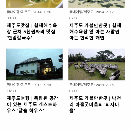
아래에 있는 검은모래해변은 관광
이니스프리하우스가 아닐까 싶네
색'을 주제로 학교 건물에 알록달록
이 보이네요. 내륙 어디서도 볼 수
객들은 잘 알지도 못하고, 사람들도
요. 이 두 곳은 아모레퍼시픽에서 운
한 색을 입혔는데요, 그 색깔이 정말
없는 참 독특한 풍경입니다. 이 자리
국내여행/제주도
·
2014. 7. 20.
국내여행/제주도
·
2014. 7. 17.
거의 찾지 않는 곳입니다. 하지만 아
영하는 일종의 전시판매장 같은 곳
조화롭고 아름답습니다. 낮은 담장..
에서 제가 매년 사진을 찍는데요, 가
08:00
07:30
름답기로는 둘 째가라면 서러울 정
입니다. 물론 녹차밭만 생각한다면
을엔 도로 주변으로 억새와 코스모..
제주도맛집 | 협재해수욕
제주도 가볼만한곳 | 협재
도로 아름답지요. 들어가 볼까요?
도순다원이 더 좋겠지만, 휴게시설
장 근처 6천원짜리 맛집
해수욕장 옆 아는 사람만
제주도는 어딜 가더라도 차가 많이
과 아모레퍼시픽에서 나오는 아기
'한림칼국수'
아는 한적한 해변
없어 참 좋습니다. 한참 차를 달리다
자기한 제품군들을 직접 체험해보
제주를 대표하는 해수욕장으로는
사람들은 참 단순합니다. 네비게이
도로 위에 뱀 장난감으로 보이는 물
고 구매할 수 있는 곳도 함께 있어,
함덕, 협재, 김녕을 꼽을 수가 있는
션이 시키는 대로, 또는 어느 블로거
체가 가만 누워 있습니다. 주워서 와
이곳이 여자친구가 더 좋아할거라
데요, 그 중에 협재해수욕장에서 가
가 적어놓은 곳으로만 착하게 잘 따
이프를 놀래켜 줘야겠다 생각하고
는 걸 잊지마세요! 자 들어가 볼까
까운 맛집 ‘한림칼국수’를 소개하겠
라가니까요. 제가 이곳을 찾은 날에
성큼 성큼 다가갔습니다. 아니……
요? 입구 길 건너편은 서광다원 녹
습니다. 이번 여행에서 가격이나 맛
도 협재해수욕장과 금능해수욕장은
이건 살아 있는 진짜 빔이었어요. 1
차밭인데요, 오설록에서 운영하는
에서 아주 만족했던 곳인데요, 동네
사람이 붐볐지만, 정작 그 가운데에
미터도 넘는 뱀이 옆 눈으로 저를 살
녹차밭입니다. 다른 곳을 모두 구경
장사 하는 식당이지만, 요런 곳은 전
있는 아름다운 곳엔 사람이 우리 말
피더니 휘리릭 도망갑니다. 완전 깜
하시고 녹차밭을 살포시 걸어보시
국내여행/제주도
·
2014. 7. 15.
국내여행/제주도
·
2014. 7. 15.
국적으로 좀 알려야겠어요!!!! 협재
고는 아무도 없더군요. 지형적인 구
놀했어요! 제가 사진을 찍으려고 가
길 추천합니다. 오설록 티뮤지엄 안
14:30
07:00
해수욕장에서 차로 10분정도 거리
조 때문에 양쪽의 바닷가에서 보면
까이 다가가니 지도 급했는지..
으로 들어가 볼게요...
제주도여행 | 독립된 공간
제주도 가볼만한곳 | 낙천
에 있는 한림칼국수입니다. 생긴지
이곳이 보이지 않고 멀리서 보면 검
이 있는 제주도 게스트하
리 아홉굿마을의 '의자마
얼마 안된 곳인 듯 안팎의 모습이 깨
은색 바위가 있어 놀기 불편할 것 같
우스 '달숲 하우스'
을'
끗하고 나름 세련되었는데요. 벌써
은 느낌이 들지만, 실제 찾아가 보면
몇 해 전부터 개성 넘치게 꾸며진 게
오늘은 제주도에서 가볼만한 곳으
입소문이 퍼져 제법 인기 있는 맛집
멋진 수영장소와 자연을 즐길만한
스트하우가 제주 곳곳에 생겨 여행
로 독특한 여행지 한 곳을 소개해드
이 되었답니다. 칼국수 집이지만 칼
곳이 펼쳐집니다. 협재해변은 이제
자들에게는 숙소도 구경하고 싶은
리겠습니다. 제주시 한경면 낙천리