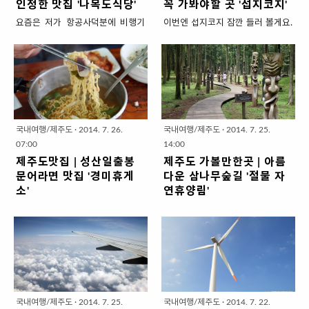
인정한 맛집 '나목도식당'
꼭 가봐야할 곳 '섭지코지'
요즘은 저가 항공사덕분에 비행기
이번엔 섭지코지 잠깐 들러 볼게요.
값도 많이 저렴해지고, 게스트하우
이곳은 수많은 드라마의 배경이되
스들도 많이 생겨 저렴한 숙소가 많
어 한국인 뿐만 아니라 외국인에게
아졌지만 관광지 근처 음식점 가격
도 인기가 높은 곳입니다. 근처에 성
만큼은 매 끼니를 사먹어야 하는 관
산일출봉이 있어 관광객들은 섭지
광객 입장에선 부담이 되는데요, 저
코지를 그냥 지나쳐버리는 경우가
렴한 가격에 제주산 돼지고기를 푸
종종 있는데요, 꼭 들러보시길 추천
짐하게 먹을 수 있는 제주 현지인들
합니다. 해안절경으로만 따지면 제
국내여행/제주도
·
2014. 7. 26.
국내여행/제주도
·
2014. 7. 25.
이 주로 이용하는 포선면 가시리에
주에서도 으뜸이라 할 수 있으니까
07:00
14:00
있는 나목도식당으로 들어가 보겠
요. 전 다른 곳을 가다 후다닥 사진
제주도맛집 | 성산일출봉
제주도 가볼만한곳 | 아름
습니다. 가시리 마을 입구에 있는 나
만 담고 다시 길을 떠났지만, 시간
문어라면 맛집 '경미휴게
다운 삼나무숲길 '절물 자
목도 식당의 모습입니다. 주위에 관
여유가 되시는 분들은 차근차근 둘
소'
연휴양림'
광지 하나 없는 그저 평범한 제주 시
러보세요. ^^* 주차장에서 걸어 올
성산일출봉에 가면 드라마 ‘올인’을
제주도에는 걷기 좋은 오름이나 숲
골마을에 있는 식당인데 저렴한 가
라가다 보면 예쁜 집들이 군락을 이
찍던 시기 주인공 이병헌씨가 하루
길이 아주 많습니다. 오늘은 그 중에
격과 맛있는 손맛에 입소문이 퍼져
루고 있지요. 개인 사유지라 여기저
에도 몇 번씩 와서 먹고 갔다는 유명
서 제주시 봉개동 화산분화구에 위
관광객들도 요즘은 곧잘 찾는 음식
기 철조망과 출입을 통제하고 있으
한 라면집이 있습니다. 바로 성산일
치한 절물자연휴양림을 걸어보겠습
점입니다. 사진 찍는 관광객을 많이
니 넘어 들어가진 마시고요 ㅎㅎㅎ
출봉 입구 근처에 있는 경미휴게소
니다. 이곳은 면적이 총 300만ha가
봐서 그런지 동네꼬마 애들이 사진
그림같은 언덕 위에서 바라보는 풍
(경미네집)인데요, 최근 제주산 해물
넘는 곳에 수령이 45년이 넘은 삼나
을 찍어달라며 저렇게 멋진 포즈를
경은 참 아름답습니다. 멀이 올인하
을 넣은 다양한 이름의 라면이 유행
무가 90%이상 빼곡히 들어서 있는
취해주네요. 늬들도 초상권이 있으
우스는 지금 과자로 만든 집 처럼 리
국내여행/제주도
·
2014. 7. 25.
국내여행/제주도
·
2014. 7. 22.