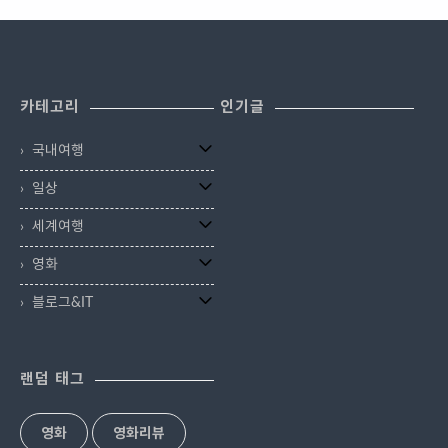
라 미치자네를 모신 신사로 합격을
니라는 것.어마무시한 흥미가 있는
니 다자이후나 유후인을 다녀오는
갈 필요없고 작아서 둘러보는 시간
기원하기 위해 일본의 수험생과 학
곳 '쇼후쿠지(성복사)'가 있습니다.
코스에 넣으면 좋은 위치입니다. 두
도 짧습니다.작지만 속이 알찬 곳이
부모들이 방문하기도 해서이래저래
이곳은 일본에서 1191년에 창건된
툼~신선한 후쿠오카..
라 그 안에 작은 폭포, 연못, 정원을
늘~ 붐비는 곳이기도 합니다.그런
가장 오래된 선종 사찰이며~ 일본
편히 볼 수 있는 작은 다다미 마루..
곳에서 '고요한 휴식'을 기대하기란
의 차문화 발상지이기도 합니다.이
카테고리
인기글
조금은 힘들 것 같지만...가능합니
런 역사적인 의미 뿐만 아니라 경내
다.대부분의 방문객들은 '버스정류
가 매우 아름다워 그 예술성까지 높
국내여행
장=> 다자이후 => 버스정류장' 코
이 인정받아 국가 사적으로 지정된
스만 움직이니... 잘 모르지만그 길
곳입니다사찰 자체로는 교토의 은
일상
을 살짝 벗어나도 한적한 여유를 즐
각사나 금각사보다 규모가 크고 더
길 수 있는 곳이 있습니다.다자이후
아름다우니노잼도시라고 먹고 쇼핑
세계여행
자체가 크지 않은 곳이니 근처 동네
만 하지마시고 꼭 구경오세요.게다
도 한바퀴 돌며 여유를 즐겨보세요.
가 입장료까지 없답니다!! 노잼도시
영화
고요한 휴식같은 후쿠오카 여행지
에서 가장 흥미로운 곳 '후쿠오카 쇼
블로그&IT
'다자이후 텐만구 & 동네 한바퀴'
후쿠지(성복사)' 쇼후쿠지는 하카타
'다자이후 텐만..
역에서 900미터, 캐널..
랜덤 태그
영화
영화리뷰