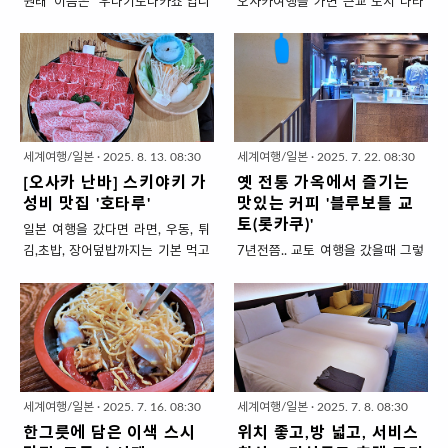
원래 이름은 '우나기노나카쇼'입니
오사카여행을 가면 근교 도시 나라
다만 구글지도에서는 '장어의 나카
의 사슴공원을 많이 갑니다.사실 교
쇼'라고 표현합니다.우나기(=장어),
토처럼 고즈넉하면서 전통적인 볼
노(~의)라는 뜻이라 반만 한국어로
거리가 많은 곳이 '나라'입니다.세계
해석한 같은 말입니다.일본 여행을
에서 가장 큰 목조건물 '도다이지',
가면 꼭 먹고 오는 것이 '장어덮
카리스마 넘치는 '고후쿠지 목탑',
밥'인데요.제가 사는 시골에서 장어
인사동+한옥마을과 같은 사루사와
덮밥을 먹기 어렵기도 하고 질리지
연못 주변 마을...이 모든 관광지가
세계여행/일본
·
2025. 8. 13. 08:30
세계여행/일본
·
2025. 7. 22. 08:30
않고 끝까지 먹을 수 있는 일본음식
서로 다닥다닥 붙어 있어서 교토처
[오사카 난바] 스키야키 가
옛 전통 가옥에서 즐기는
이기 때문입니다.'질린다....'라고 해
럼 이동의 부담없이.. 당일치기로 매
성비 맛집 '호타루'
맛있는 커피 '블루보틀 교
서 제가 입이 짧은 사람은 아니고밑
력을 다 볼 수 있어요.대신 대략
토(롯카쿠)'
일본 여행을 갔다면 라면, 우동, 튀
반찬이라고는 단무지 하나도 안주
3Km를 걷고 또 걸어야하는 대가가
김,초밥, 장어덮밥까지는 기본 먹고
7년전쯤.. 교토 여행을 갔을때 그렇
는 일본 식당에서 오로지 요리 한그
필요합니다.그.. 대가 끝에 갬성 가
오는 음식이고 한그릇 요리말고 제
게 맛있다는 블루보틀 커피를 마시
릇만 먹다보면 나중엔 좀 질리더라
득 담은 휴식을 주는 카페한 곳을 추
대로 차려서 먹고 싶을 땐 '스키야
고 못하고 온게 아쉬웠습니다.이제
고요.그런데 '장어 덮밥' 메뉴 중에
천합니다.나라여행의 시작점인 '긴
키' 먹어야죠.'스키야키 ' 얇은 소고
는 한국에도 생겨서 인기가 시들해
국물(다시)에 말아먹는 '히츠마부
테츠나라역'에서 도보 5분이면 닿
기와 두부, 각종 야채를 팬에 구워
졌지만 그때는 교토에 간다면 오픈
시'가 있습니다.밑반찬도 좀 나오고
는 사루사와연못.연못이 내려다보
먹는 요리로간장과 설탕으로 진하
런해야 겨우 맛볼 수 있는 커피집이
장어 덮밥을 먹다가 국물에 말아먹
이닌 언덕에 뜬금없이 있는 소박한
게 맛을 내서 날 달걀에 찍어 먹는
었습니다.올해 다시 교토에 갔을때
기도 하니 질리지가 않아요.물론....
찻집하나.'야나기 말차카페'입니다.
요리입니다.양념이 간장과 설탕 베
에는 원래 계획에 없었는데 호텔 근
장어덮밥 한그릇만 딸랑~ 줘도 그
연못뷰를 가진 다다미방 찾집 '오사
세계여행/일본
·
2025. 7. 16. 08:30
세계여행/일본
·
2025. 7. 8. 08:30
이스라서 갈비맛과 비슷하여 한국
처에 색다른 매장이 있길래 가봤습
릇까지 핥아먹고 올 수 있습..
카 나라의 야나기말차..
한그릇에 담은 이색 스시
위치 좋고,방 넓고, 서비스
인 입맛에도 잘 맞고마블링이 어마
니다.시골아줌마라서 서울의 블루