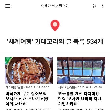
언젠간 날고 말거야
'세계여행' 카테고리의 글 목록 534개
세계여행/일본
·
2025. 9. 11. 08:30
세계여행/일본
·
2025. 8. 21. 08:30
바삭하게 구운 장어맛집
연못뷰를 가진 다다미방
오사카 난바 '우나기노(장
찾집 '오사카 나라의 야나
어의)나카쇼'
기말차카페'