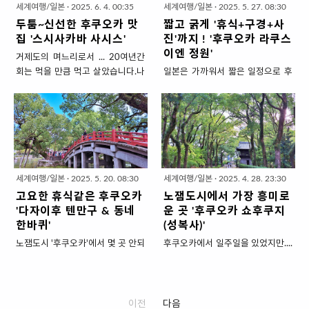
타.. 한국인 밥상에 아주 다양한 모
그마치 '명란바게트의 원조'불랑주
니..
의 호텔은 방이 크고 쾌적하며.. 플
세계여행/일본
·
2025. 6. 4. 00:35
세계여행/일본
·
2025. 5. 27. 08:30
습으로 올라서 우동이랑 콜라보한
후쿠오카는 버터를 때려 넣은 바삭
러스 알파의 서비스를 갖추..
두툼~신선한 후쿠오카 맛
짧고 굵게 '휴식+구경+사
음식도 맛있게 잘 드실 것 같아 소개
한 크로와상~이름만 들어도 군침이
집 '스시사카바 사시스'
진'까지 ! '후쿠오카 라쿠스
합니다.후쿠오카의 질 좋은 명란젓
도는데 직접 가서보시면 화려한 비
이엔 정원'
거제도의 며느리로서 ... 20여년간
을 올린 '비빔우동'이 유명한 '멘야
쥬얼에 눈 돌아갑니다.이 쟁쟁한 경
회는 먹을 만큼 먹고 살았습니다.나
일본은 가까워서 짧은 일정으로 후
이시이'인데요.모습도 맛도 고급져
쟁 속에서 평범한 비쥬얼로 줄을 서
름 '회부심'이 있다는 말씀!! 에헴.평
딱 다녀오기 좋은 곳인데요.도쿄가
서 꼭 한번 드셔보시라고 전하오
게 하는 빵집이 있었으니~~~ '빵토
소 회에 대한 갈증이 없는 터라 일본
2시간이고 오사카가 1시간 40분인
~~~~ 후쿠오카니까 먹을 수 있는
에스프레소토 Bread, Espresso &
에서 '스시'를 꼭 먹고 올 계획은 아
데 비해 후쿠오카는 1시간20분이
우동 '멘야 이시이' 하카타역에서 도
'입니다.일본 전국에 10여개쯤 있는
니었습니다.그런데 후쿠오카에서 6
면 도착하니뭐... 비행기 앉아서 설
보 5분. 호텔들 빌딩 사이에 건물 1
빵집입니다만 공장맛이 아니라 개
일차쯤 되니 음식종류별로 먹을 만
레는 맴 진정 좀 시키고 유심칩 갈아
층에 '멘야이시이'가 있습니다.줄 좀
인 빵집처럼 맛있어요.이집의 대표
큼 먹어서 '스시'를 먹어보기로 했습
끼우면 도착이죠.공항에서 시내까
안서보겠다고 일찍 갔더니... '일찍
빵은 '식빵'으로 벽돌같이 아무런 미
니다.회부심이 있었던 만큼 구글후
지는 택시로 10분도 안걸리니.. 이
부터 줄..
적 매력은 없습니다만. 상.당.히 맛
세계여행/일본
·
2025. 5. 20. 08:30
세계여행/일본
·
2025. 4. 28. 23:30
기보고 고르고 골라서 '스시사카바
동 시간이 매우 짧고 전혀 피로하지
있습니다.가게 이름 '빵토 에스프..
고요한 휴식같은 후쿠오카
노잼도시에서 가장 흥미로
사스시'로 갔고요.가게 이름 길다 길
도 않습니다.게다가 구경할게 딱히
'다자이후 텐만구 & 동네
운 곳 '후쿠오카 쇼후쿠지
어~사카바가 술집이라는 뜻인
없기 때문에 일정이 짧아도 아쉬울
한바퀴'
(성복사)'
데..'스시사카바 사스시'라고 하면
것도 없으니 더더욱 짧은 일정지 여
노잼도시 '후쿠오카'에서 몇 곳 안되
후쿠오카에서 일주일을 있었지만....
술도 파는 스시집 '사스시'인듯 합니
행지로 후쿠오카를 선택하나 봅니
는 역사유적지 '다자이후'후쿠오카
먹는 것 외에는 딱히 할게 없긴 했습
다.인기 맛집이라서 후쿠오카에 3
다.짧은 여행기간동안 일본의 전통
에서 버스로 40분이면 도착할만큼
니다.구경할만한 것을 찾아볼라해
개의 매장이 있는데 저는 하카타역
문화를 즐기고 올 수 있는 곳 '라쿠
멀지도 않으니 관광객들의 필수 코
도 딱히 없는~ 노잼도시가 맞습니
에 있는 '킷테하카타점'으로 갔습니
스이엔 정원'을 소개하겠습니다.하
스입니다.이곳은 학문의 신 스가와
다.그런데 말입니다. 전혀 노잼은 아
다.하카타 버스터미널 건물에 있으
카타 시내 중심에 있어서 멀리 찾아
이전
다음