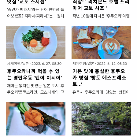
맛집 '교토 스시젠'
최상! ' 리치몬드 호텔 프리
무시한 일본 소고기가 더해지니 맛
보틀을 갈 일도 없으니 여기서라도
미어 교토 시조 '
'증권가 찌라시'라는 단어 한번쯤 들
없을 수 없는,,,, 맛있는 요리입니다.
마셔보자....어차피 1일 1라떼를 해
어보셨죠?'지라시(찌라시)'는 원래
작년 10월에 다녀온 '후쿠오카'여행
단점은 비싼 가격 뿐!!오사카 난바
고야 마는 아줌마 이기도하니....운
일본말로 '흩트러 놓음'이라는 뜻으
기를 지난주.... 간신히 마치고오늘
에 가면 '스키야키'집이 참 많은데
치있는 옛 가옥을 개조해서 교토의
로 광고로 뿌리는 종이전단지를 뜻
부터 올해 2월에 다녀온 '교토_오사
저렴하면 삼만원대부터 시작해서
감성이 한스푼 진하게 담긴 매장인
합니다.그런데 이게 음식과 무슨 관
카'여행기 시작합니다.친언니 3명
십만원이 훌쩍 넘는 집도 있고,비싼
데요.바쁜 여행 일정 속에서 잠깐이
련이 있을까요?우리가 너무 잘 알고
과 조카 1명 4명이서 교토2박, 오사
데 무제한이라 가성비가 좋다는 집
지만 차분하게 쉬고 와서 이웃님들
있는 그 스시 .. 말고 '지라시스시'라
카 3박 여행 다녀왔는데요.일행 중
도 있습니다.근데 무제한이라고 해
에게도 추천합니다. 옛 전통 가옥에
는 것이 있습니다.밥을 깔고 그 위에
까탈~인이 2명이 있어서 호텔을 신
서 허리띠 좀 풀어놓고 먹을라치면
서 즐기는 맛있는 커피 '블루보틀 교
회를 '뿌리듯~ 흩트러 놓은' 음식을
중하게 골랐습니다.일본 호텔은 없
늦게 갖다준다더라~ 2번째부터는
토(롯카쿠)' 예전에 블루보틀은 난젠
세계여행/일본
·
2025. 6. 27. 08:30
세계여행/일본
·
2025. 6. 12. 08:30
뜻하는데요.교토에 이 지라시 스시
던 폐소공포증이 생길정도로... 방
고..
지 근처에 한곳에만 ..
후쿠오카니까 먹을 수 있
기본 맛에 충실한 후쿠오
로 미슐랭에서 인정받은 맛집이 있
크기가 좁디~좁디~좁디~좁기로 악
는 명란우동 '멘야 이시이'
카 빵집 '빵토 에스프레소
습니다.빕구르망으로 수상한 곳이
명이 높습니다.물론 돈을 많이 지불
토...'
재미는 없지만 맛있는 일본 도시 '후
라 가격도 저렴해서 더더욱 좋았던
하면 넓은 방을 고를 수 있습니다.그
쿠오카'돈코츠라면, 모츠나베의 고
유독~ 후쿠오카에 맛있는 빵집이
맛집입니다.스시라서 익숙하면서도
런데 교토는 호텔 가성비가 너무 좋
장이지만 한국인에게는 '명란젓
유난히~ 많았습니다.그리고 그 빵
숟가락으로 떠먹는 색다른 맛이 함
아요. 주룩주룩 가성비가 촉촉하게
갈'이 가장 인상적이지 않을까 싶습
집마다 시그니처 빵이 있는데요.다
께 있는 곳.아주 맛있으니 꼭 한번
내립니다.오사카나 도쿄대비 같은
니다.아이부터 어른까지 잘 아는 음
코멧카는 매장에서 숯불을 피워 구
경험해보세요. 한그릇에 담은 이색
가격인데 교토의 호텔방이 훨씬 큽
식이자 동네 편의점에서도 살 수 있
운 소세지가 들어간 소세지빵~빵스
스시 맛집 '교토 스시젠' 교토에 도
니다.택시 기사님 말씀드로은 교토
는 익숙한 음식이기 때문이죠.밑반
톡은 발효기술이 한국 서점까지 알
착하자마자 첫끼로 선택한 곳은 지
는 호텔이 포화상태라고 하더니.. 경
찬부터 국,찌개, 빵, 덮밥, 우동, 파스
려진 하드~~한 빵풀풀하카타는 자
라시스시로 유명한 '스시젠'이었습
쟁이 너무 세서 그런지 몰라도교토